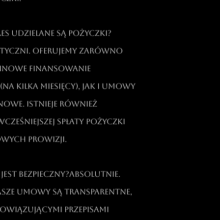
res udzielane są pożyczki?
astyczni. Oferujemy zarówno
inowe finansowanie
a kilka miesięcy), jak i umowy
owe. Istnieje również
ześniejszej spłaty pożyczki
wych prowizji.​
 jest bezpieczny?Absolutnie.
asze umowy są transparentne,
owiązującymi przepisami