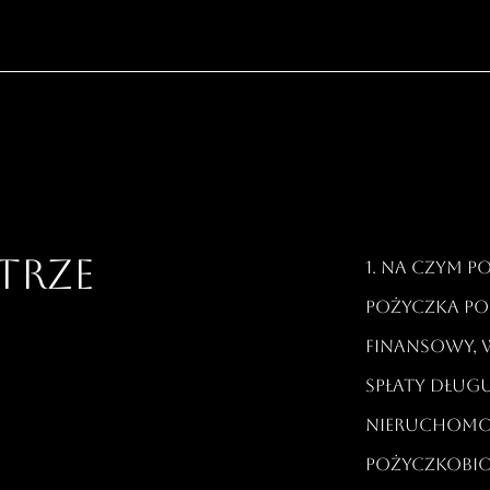
STRZE
1. Na czym 
Pożyczka po
finansowy, 
spłaty dług
nieruchomo
pożyczkobior