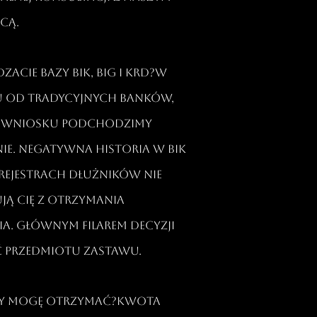
ą.​
zacie bazy BIK, BIG i KRD?W
 od tradycyjnych banków,
 wniosku podchodzimy
ie. Negatywna historia w BIK
 rejestrach dłużników nie
ją Cię z otrzymania
a. Głównym filarem decyzji
ć przedmiotu zastawu.​
ędzy mogę otrzymać?Kwota