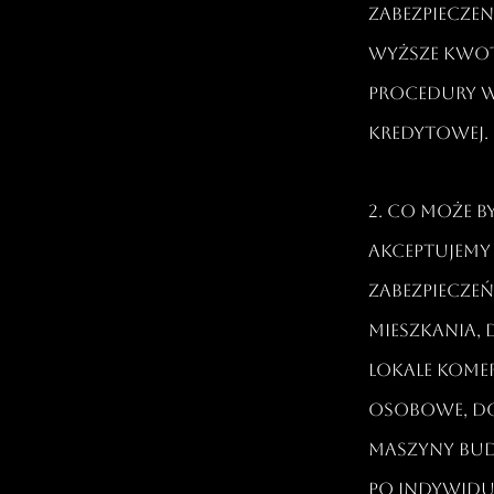
zabezpiecze
wyższe kwo
procedury w
kredytowej.​
2. Co może 
Akceptujemy
zabezpiecze
mieszkania, 
lokale kome
osobowe, do
maszyny bu
po indywidu