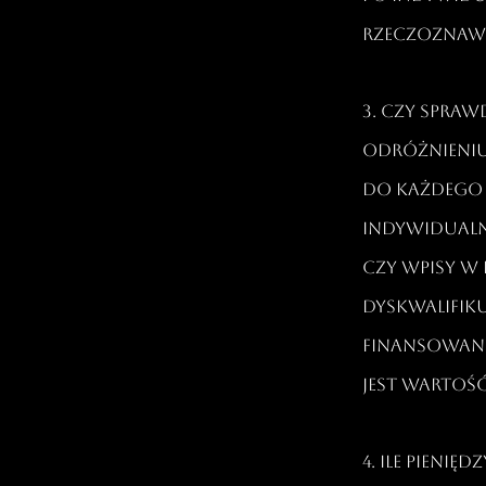
rzeczoznawc
3. Czy sprawd
odróżnieniu
do każdego
indywidualn
czy wpisy w
dyskwalifiku
finansowani
jest wartoś
4. Ile pieni