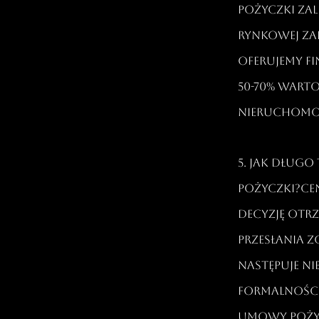
pożyczki za
rynkowej zab
oferujemy f
50-70% wart
nieruchomoś
5. Jak dług
pożyczki?Ce
decyzję otr
przesłania 
następuje ni
formalności
umowy pożyc