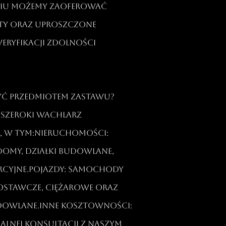
niu możemy zaoferować
ty oraz uproszczone
eryfikacji zdolności
być przedmiotem zastawu?
 szeroki wachlarz
ń, w tym:Nieruchomości:
domy, działki budowlane,
rcyjne.Pojazdy: samochody
stawcze, ciężarowe oraz
dowlane.Inne kosztowności:
alnej konsultacji z naszym