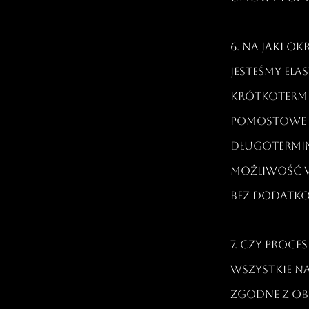
6. Na jaki ok
Jesteśmy el
krótkoterm
pomostowe (n
długotermin
możliwość wc
bez dodatko
7. Czy proces
Wszystkie n
zgodne z ob