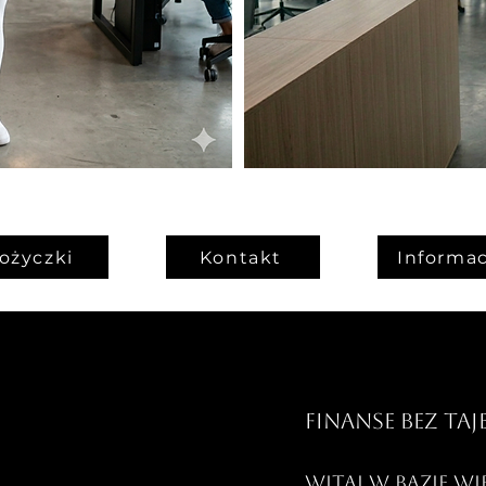
ożyczki
Kontakt
Informac
Finanse bez taj
Witaj w bazie w