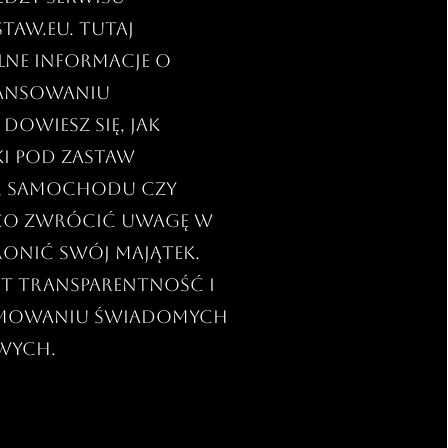
taw.eu. Tutaj
elne informacje o
nansowaniu
owiesz się, jak
ki pod zastaw
, samochodu czy
 co zwrócić uwagę w
ronić swój majątek.
st transparentność i
mowaniu świadomych
owych.