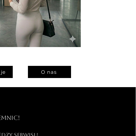
je
O nas
emnic!
iedzy serwisu