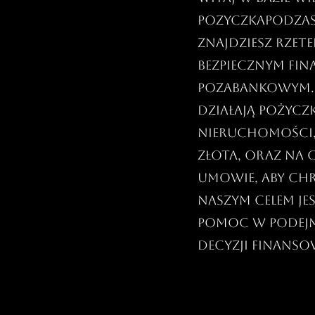
PozyczkaPodZas
znajdziesz rzet
bezpiecznym fi
pozabankowym. D
działają pożycz
nieruchomości
złota, oraz na
umowie, aby ch
Naszym celem je
pomoc w podej
decyzji finans