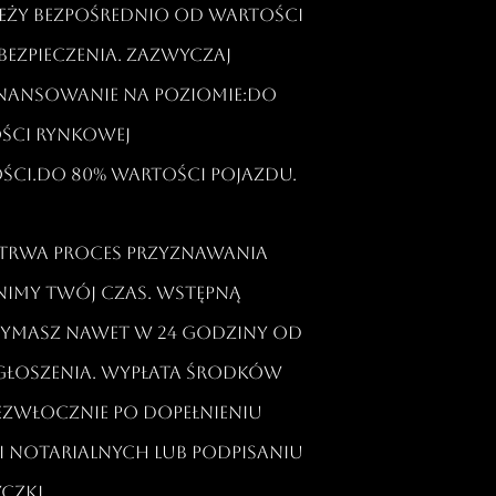
leży bezpośrednio od wartości
ezpieczenia. Zazwyczaj
inansowanie na poziomie:Do
ości rynkowej
ci.Do 80% wartości pojazdu.​
o trwa proces przyznawania
nimy Twój czas. Wstępną
zymasz nawet w 24 godziny od
zgłoszenia. Wypłata środków
ezwłocznie po dopełnieniu
 notarialnych lub podpisaniu
zki.​