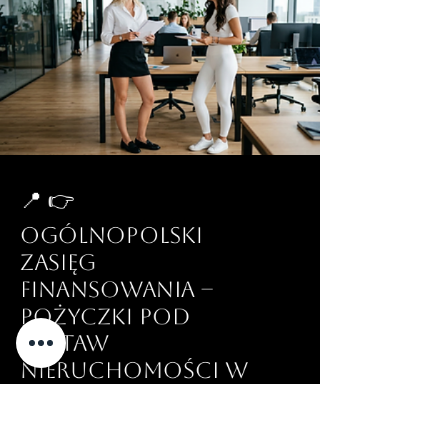
📍 👉
Ogólnopolski
zasięg
finansowania –
Pożyczki pod
zastaw
nieruchomości w
każdym regionie