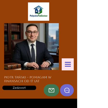
Piotr Tański – pomagam w
finansach od 17 lat
Zadzwoń