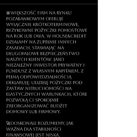
🚨Większość firm na rynku
pozabankowym oferuje
wyłącznie krótkoterminowe,
ryzykowne pożyczki pomostowe
na rok lub dwa. W house&credit
działamy na zupełnie innych
zasadach, stawiając na
długofalowe bezpieczeństwo
naszych klientów. Jako
niezależny inwestor prywatny i
fundusz z własnym kapitałem, z
pełną odpowiedzialnością
deklaruję: udzielę pożyczki pod
zastaw nieruchomości na
elastycznych warunkach, które
pozwolą Ci spokojnie
zreorganizować budżet
domowy lub firmowy.
🚀Doskonale rozumiemy, jak
ważna dla stabilności
finansowej jest niska,