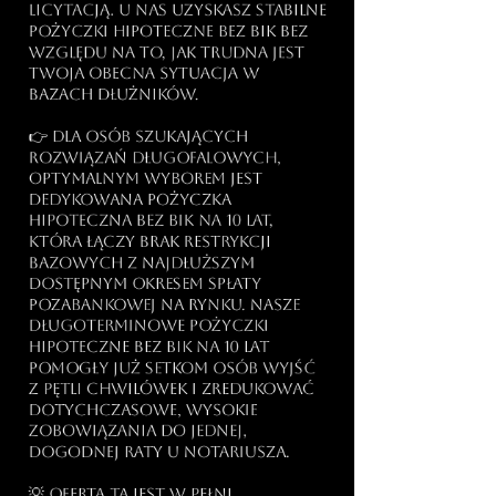
licytacją. U nas uzyskasz stabilne
pożyczki hipoteczne bez BIK bez
względu na to, jak trudna jest
Twoja obecna sytuacja w
bazach dłużników.
👉 Dla osób szukających
rozwiązań długofalowych,
optymalnym wyborem jest
dedykowana pożyczka
hipoteczna bez bik na 10 lat,
która łączy brak restrykcji
bazowych z najdłuższym
dostępnym okresem spłaty
pozabankowej na rynku. Nasze
długoterminowe pożyczki
hipoteczne bez bik na 10 lat
pomogły już setkom osób wyjść
z pętli chwilówek i zredukować
dotychczasowe, wysokie
zobowiązania do jednej,
dogodnej raty u notariusza.
💡 Oferta ta jest w pełni