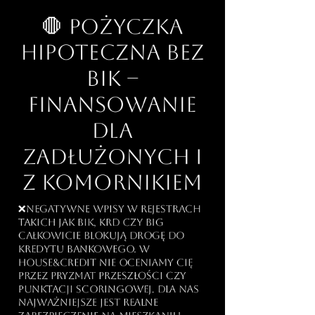
🛑 Pożyczka
hipoteczna bez
BIK –
Finansowanie
dla
zadłużonych i
z komornikiem
❌Negatywne wpisy w rejestrach
takich jak BIK, KRD czy BIG
całkowicie blokują drogę do
kredytu bankowego. W
house&credit nie oceniamy Cię
przez pryzmat przeszłości czy
punktacji scoringowej. Dla nas
najważniejsze jest realne