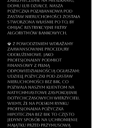
zabezpieczenie na mieszkaniu,
domu lub działce. Nasza
pożyczka pozabankowa pod
zastaw nieruchomości została
stworzona właśnie po to, by
omijać restrykcyjne filtry
algorytmów bankowych.
💎 Z powodzeniem wdrażamy
zaawansowane procedury
oddłużeniowe. Jako
profesjonalny podmiot
finansowy z pełną
odpowiedzialnością ogłaszam:
udzielę pożyczki pod zastaw
nieruchomości bez BIK, co
pozwala naszym klientom na
natychmiastowe zaspokojenie
dotychczasowych wierzycieli.
Wiemy, że na polskim rynku
profesjonalna pożyczka
hipoteczna bez BIK to często
jedyny sposób na uchronienie
majątku przed przymusową