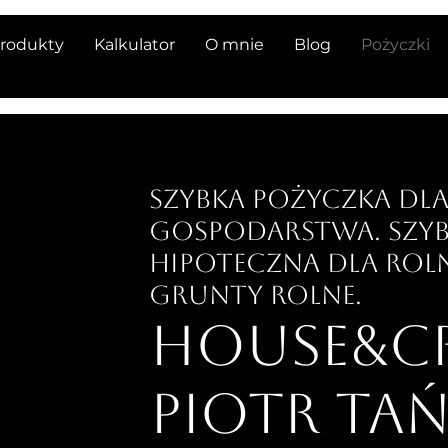
rodukty
Kalkulator
O mnie
Blog
Pożyczki
Szybka pożyczka dl
gospodarstwa. Szyb
hipoteczna dla roln
grunty rolne.
house&cr
Piotr Tań