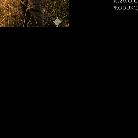
rozwoju 
produkcj