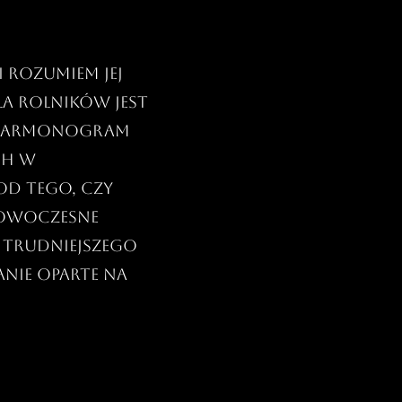
i rozumiem jej
a rolników jest
 harmonogram
ch w
od tego, czy
nowoczesne
 trudniejszego
nie oparte na