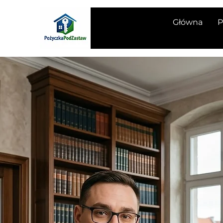
Główna
P