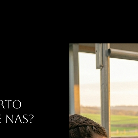
rto
 nas?