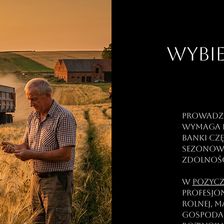
Wybie
Prowadz
wymaga p
banki cz
sezonow
zdolnośc
W
pozycz
profesjo
rolnej, 
gospoda