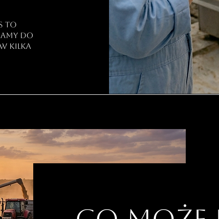
s to
acamy do
w kilka