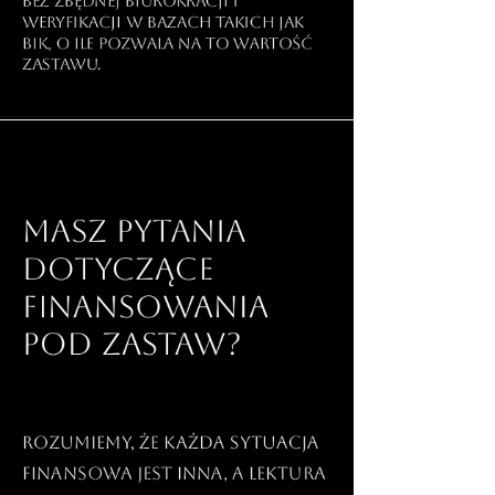
bez zbędnej biurokracji i
weryfikacji w bazach takich jak
BIK, o ile pozwala na to wartość
zastawu.
Masz pytania
dotyczące
finansowania
pod zastaw?
Rozumiemy, że każda sytuacja
finansowa jest inna, a lektura