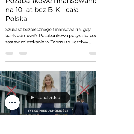
Pozabankowe finansowanie
na 10 lat bez BIK - cała
Polska
Szukasz bezpiecznego finansowania, gdy
bank odmówił? Pozabankowa pożyczka pod
zastaw mieszkania w Zabrzu to uczciwy
kapitał dla firm, rolników i osób prywatnych.
Jako niezależny inwestor gwarantuję okres
spłaty do 10 lat z pełną amortyzacją, brak
weryfikacji w bazach BIK czy KRD oraz
bezpieczny wpis wyłącznie w Dziale IV Księgi
Wieczystej (bez utraty własności). Zdobądź
środki na oddłużenie lub inwestycje, chroniąc
swój majątek. Zdalny audyt i decyzja w 120
Load video
minut!