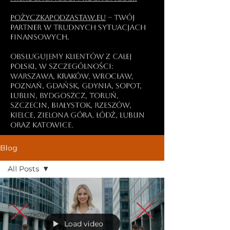
PożyczkaPodZastaw.eu
– Twój
partner w trudnych sytuacjach
finansowych.
Obsługujemy klientów z całej
Polski, w szczególności:
Warszawa, Kraków, Wrocław,
Poznań, Gdańsk, Gdynia, Sopot,
Lublin, Bydgoszcz, Toruń,
Szczecin, Białystok, Rzeszów,
Kielce, Zielona Góra, Łódź, Lublin
oraz Katowice.
Blog
All Posts
All Posts
Poradnik
Pożyczkowy
Load video
Finanse