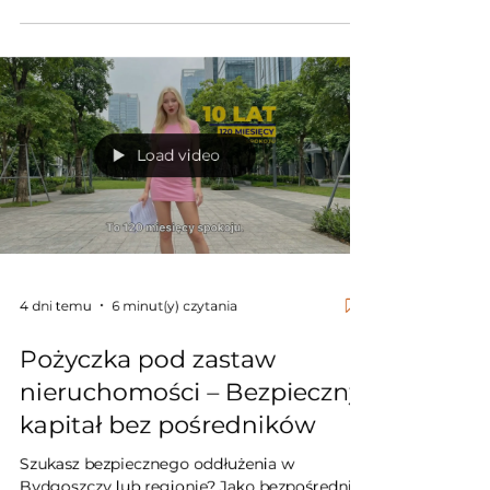
Gwarantujemy pełną amortyzację nawet na
10 lat (zero rat balonowych) i 100% ochrony
majątku – zabezpieczenie wpisujemy
wyłącznie w Dziale IV Księgi Wieczystej.
Omiń procedury bankowe, uzyskaj niezależny
kapitał i odbierz decyzję finansową w 120
Load video
minut.
4 dni temu
6 minut(y) czytania
Pożyczka pod zastaw
nieruchomości – Bezpieczny
kapitał bez pośredników
Szukasz bezpiecznego oddłużenia w
Bydgoszczy lub regionie? Jako bezpośredni