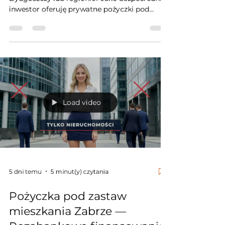
inwestor oferuję prywatne pożyczki pod
zastaw nieruchomości bez weryfikacji BIK.
Finansuję firmy, rolników i osoby fizyczne z
okresem spłaty do 10 lat (120 rat) –
gwarantując brak rat balonowych.
Zabezpieczeniem jest twarda nieruchomość,
a Twoim bezpieczeństwem wpis WYŁĄCZNIE
do Działu IV KW. Stosuję kategoryczny zakaz
umów przewłaszczenia! Darmowy audyt i
Load video
decyzja w 120 minut.
5 dni temu
5 minut(y) czytania
Pożyczka pod zastaw
mieszkania Zabrze —