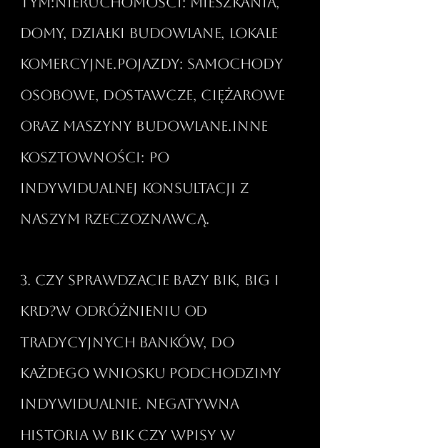
tym:Nieruchomości: mieszkania,
domy, działki budowlane, lokale
komercyjne.Pojazdy: samochody
osobowe, dostawcze, ciężarowe
oraz maszyny budowlane.Inne
kosztowności: po
indywidualnej konsultacji z
naszym rzeczoznawcą.​
3. Czy sprawdzacie bazy BIK, BIG i
KRD?W odróżnieniu od
tradycyjnych banków, do
każdego wniosku podchodzimy
indywidualnie. Negatywna
historia w BIK czy wpisy w