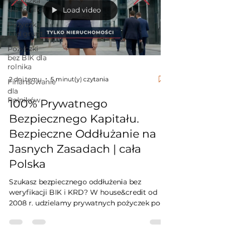
Pożyczka
odzyskaj płynność.
dla rolnika
Load video
Pożyczka
pod grunt
Pożyczki
bez BIK dla
rolnika
2 dni temu
5 minut(y) czytania
Finansowanie
dla
Rolników
100% Prywatnego
Bezpiecznego Kapitału.
Bezpieczne Oddłużanie na
Jasnych Zasadach | cała
Polska
Szukasz bezpiecznego oddłużenia bez
weryfikacji BIK i KRD? W house&credit od
2008 r. udzielamy prywatnych pożyczek pod
zastaw domu, mieszkania, działki oraz
gruntów rolnych w całej Polsce.