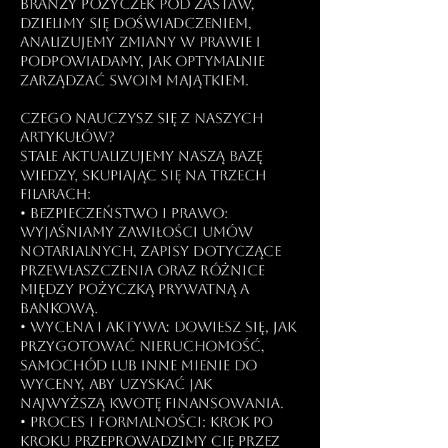
branży pożyczek pod zastaw,
dzielimy się doświadczeniem,
analizujemy zmiany w prawie i
podpowiadamy, jak optymalnie
zarządzać swoim majątkiem.
Czego nauczysz się z naszych
artykułów?
Stale aktualizujemy naszą bazę
wiedzy, skupiając się na trzech
filarach:
• Bezpieczeństwo i Prawo:
Wyjaśniamy zawiłości umów
notarialnych, zapisy dotyczące
przewłaszczenia oraz różnice
między pożyczką prywatną a
bankową.
• Wycena i Aktywa: Dowiesz się, jak
przygotować nieruchomość,
samochód lub inne mienie do
wyceny, aby uzyskać jak
najwyższą kwotę finansowania.
• Proces i Formalności: Krok po
kroku przeprowadzimy Cię przez