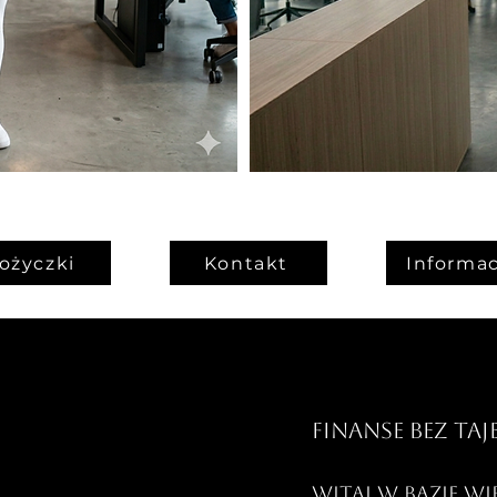
ożyczki
Kontakt
Informac
Finanse bez taj
Witaj w bazie w