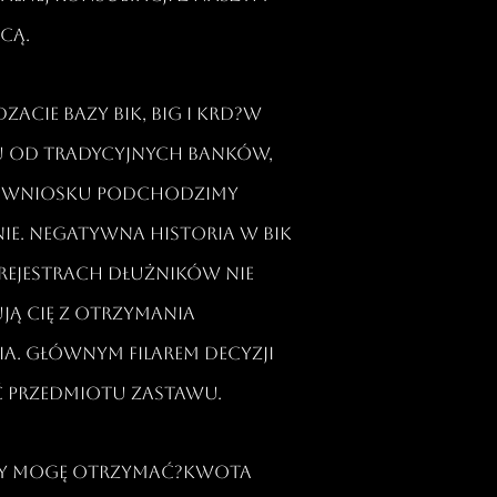
ą.​
zacie bazy BIK, BIG i KRD?W
 od tradycyjnych banków,
 wniosku podchodzimy
ie. Negatywna historia w BIK
 rejestrach dłużników nie
ją Cię z otrzymania
a. Głównym filarem decyzji
ć przedmiotu zastawu.​
ędzy mogę otrzymać?Kwota