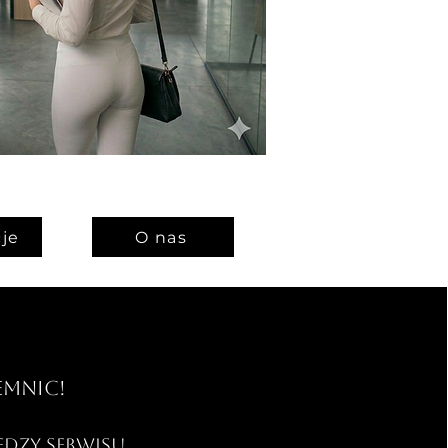
je
O nas
emnic!
iedzy serwisu