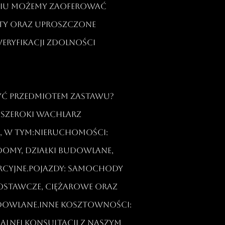
niu możemy zaoferować
ty oraz uproszczone
eryfikacji zdolności
być przedmiotem zastawu?
 szeroki wachlarz
ń, w tym:Nieruchomości:
domy, działki budowlane,
rcyjne.Pojazdy: samochody
stawcze, ciężarowe oraz
dowlane.Inne kosztowności:
alnej konsultacji z naszym