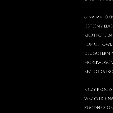
6. Na jaki ok
Jesteśmy el
krótkoterm
pomostowe (n
długotermin
możliwość wc
bez dodatko
7. Czy proces
Wszystkie n
zgodne z ob