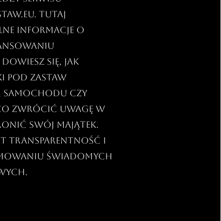
taw.eu. Tutaj
elne informacje o
nansowaniu
owiesz się, jak
ki pod zastaw
, samochodu czy
 co zwrócić uwagę w
ronić swój majątek.
st transparentność i
mowaniu świadomych
owych.