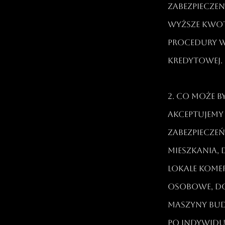
zabezpiecze
wyższe kwo
procedury w
kredytowej.​
2. Co może 
Akceptujemy
zabezpiecze
mieszkania, 
lokale kome
osobowe, do
maszyny bu
po indywidu