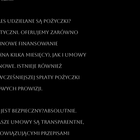
res udzielane są pożyczki?
astyczni. Oferujemy zarówno
inowe finansowanie
a kilka miesięcy), jak i umowy
owe. Istnieje również
ześniejszej spłaty pożyczki
wych prowizji.​
 jest bezpieczny?Absolutnie.
asze umowy są transparentne,
owiązującymi przepisami