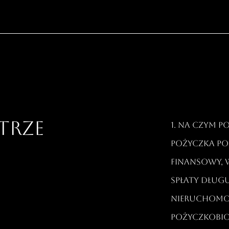
STRZE
1. Na czym 
Pożyczka po
finansowy, 
spłaty dług
nieruchomo
pożyczkobior