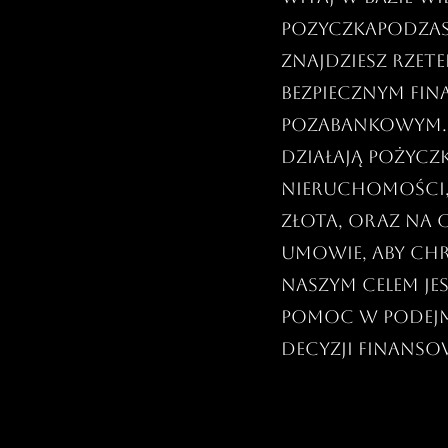
PozyczkaPodZas
znajdziesz rzet
bezpiecznym fi
pozabankowym. D
działają pożycz
nieruchomości
złota, oraz na
umowie, aby ch
Naszym celem je
pomoc w podej
decyzji finans