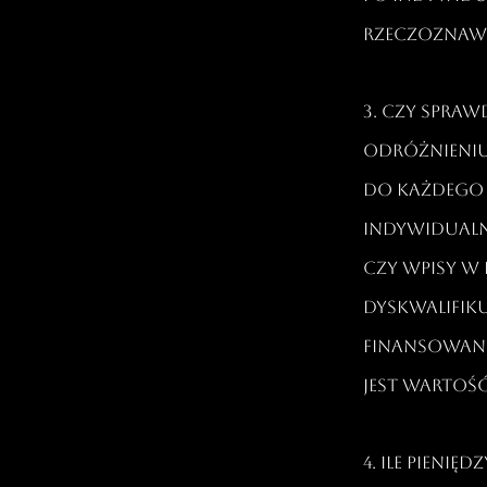
rzeczoznawc
3. Czy sprawd
odróżnieniu
do każdego
indywidualn
czy wpisy w
dyskwalifiku
finansowani
jest wartoś
4. Ile pieni