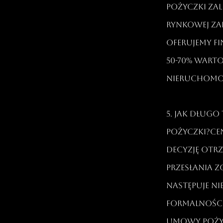
pożyczki za
rynkowej zab
oferujemy f
50-70% wart
nieruchomoś
5. Jak dług
pożyczki?Ce
decyzję otr
przesłania 
następuje ni
formalności
umowy pożyc