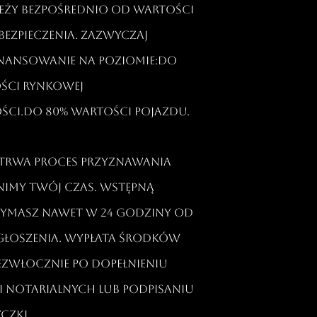
leży bezpośrednio od wartości
ezpieczenia. Zazwyczaj
inansowanie na poziomie:Do
ości rynkowej
ci.Do 80% wartości pojazdu.​
o trwa proces przyznawania
nimy Twój czas. Wstępną
zymasz nawet w 24 godziny od
zgłoszenia. Wypłata środków
ezwłocznie po dopełnieniu
 notarialnych lub podpisaniu
zki.​