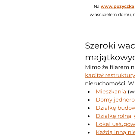
Na 
www.pozyczka
właścicielem domu, mi
Szeroki wa
majątkowy
Mimo że filarem na
kapitał restruktur
nieruchomości. W
Mieszkania
 (w
Domy jednoro
Działkę budo
Działkę rolną
, 
Lokal usługo
Każdą inną n