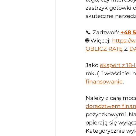
zastrzyk gotówki d
skuteczne narzędz
📞 Zadzwoń: 
+48 5
🌐 Więcej: 
https:/
OBLICZ RATĘ
 Z 
D
Jako 
ekspert z 18-
roku) i właściciel 
finansowanie
. 
Należy z całą moc
doradztwem fina
pożyczkowymi. Nas
opierają się wyłąc
Kategorycznie wy