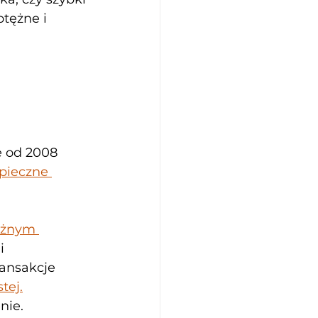
otężne i 
 od 2008 
pieczne 
eżnym 
i 
ansakcje 
tej.
nie.