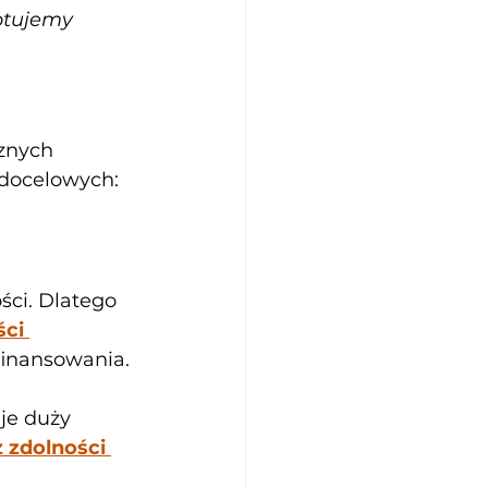
ptujemy 
znych 
 docelowych: 
ci. Dlatego 
ci 
finansowania. 
je duży 
 zdolności 