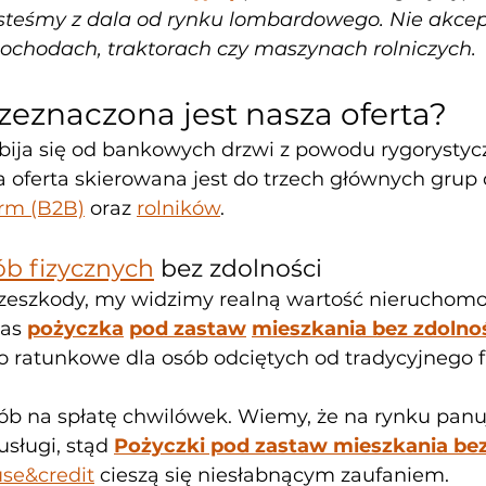
teśmy z dala od rynku lombardowego. Nie akce
chodach, traktorach czy maszynach rolniczych.
zeznaczona jest nasza oferta?
bija się od bankowych drzwi z powodu rygorystyc
 oferta skierowana jest do trzech głównych grup
irm (B2B)
 oraz 
rolników
.
ób fizycznych
 bez zdolności
zeszkody, my widzimy realną wartość nieruchomoś
as 
pożyczka
pod zastaw
mieszkania bez zdolnoś
ło ratunkowe dla osób odciętych od tradycyjnego 
ób na spłatę chwilówek. Wiemy, że na rynku panu
sługi, stąd 
Pożyczki pod zastaw mieszkania bez
se&credit
 cieszą się niesłabnącym zaufaniem.