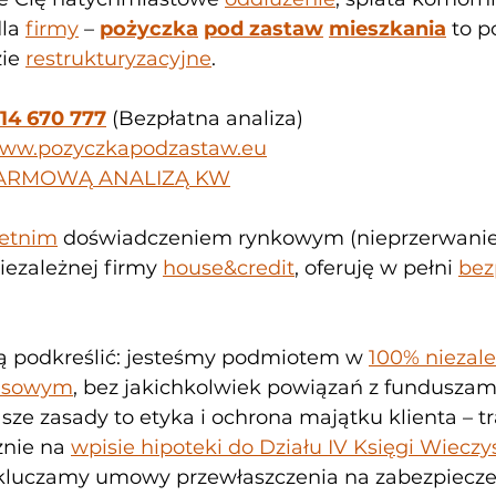
la 
firmy
 – 
pożyczka
pod zastaw
mieszkania
 to p
ie 
restrukturyzacyjne
.
14 670 777
 (Bezpłatna analiza)
/www.pozyczkapodzastaw.eu
ARMOWĄ ANALIZĄ KW
letnim
 doświadczeniem rynkowym (nieprzerwanie
niezależnej firmy 
house&credit
, oferuję w pełni 
bez
ą podkreślić: jesteśmy podmiotem w 
100% niezal
nsowym
, bez jakichkolwiek powiązań z funduszam
ze zasady to etyka i ochrona majątku klienta – tr
znie na 
wpisie hipoteki do Działu IV Księgi Wieczys
kluczamy umowy przewłaszczenia na zabezpiecze