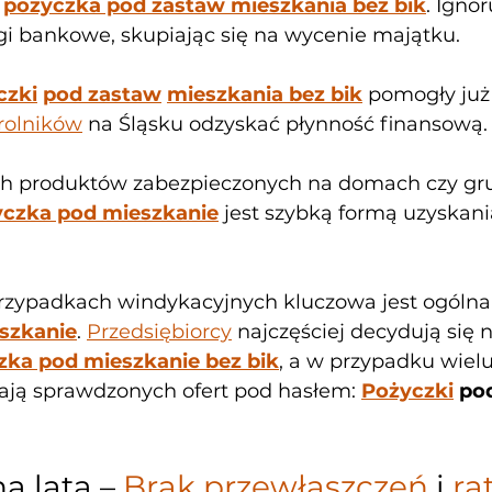
 
pożyczka pod zastaw mieszkania bez bik
. Igno
i bankowe, skupiając się na wycenie majątku. 
czki
pod zastaw
mieszkania bez bik
 pomogły już
rolników
 na Śląsku odzyskać płynność finansową.
ch produktów zabezpieczonych na domach czy gru
czka pod mieszkanie
 jest szybką formą uzyskani
rzypadkach windykacyjnych kluczowa jest ogólna 
szkanie
. 
Przedsiębiorcy
 najczęściej decydują się n
zka pod mieszkanie bez bik
, a w przypadku wielu
ją sprawdzonych ofert pod hasłem: 
Pożyczki
 po
a lata – 
Brak przewłaszczeń
 i 
rat