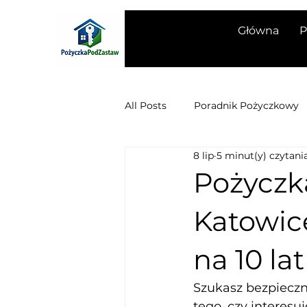
Główna
P
All Posts
Poradnik Pożyczkowy
8 lip
5 minut(y) czytani
Poradnik pożyczkobiorcy
O
Pożyczk
Katowic
Aktualności House&Credit
na 10 la
Pożyczki bez BIK dla rolnika
Szukasz bezpiecz
tego, czy interes