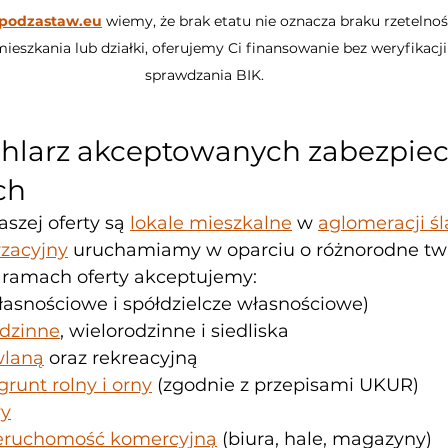
podzastaw.eu
 wiemy, że brak etatu nie oznacza braku rzetelności
eszkania lub działki, oferujemy Ci finansowanie bez weryfikacji
sprawdzania BIK.
chlarz akceptowanych zabezpiec
ch
szej oferty są 
lokale mieszkalne
 w 
aglomeracji śl
yzacyjny
 uruchamiamy w oparciu o różnorodne tw
 ramach oferty akceptujemy:
łasnościowe i spółdzielcze własnościowe)
dzinne
, wielorodzinne i siedliska
wlaną
 oraz rekreacyjną
grunt rolny i orny
 (zgodnie z przepisami UKUR)
wy
ieruchomość komercyjną
 (biura, hale, magazyny)