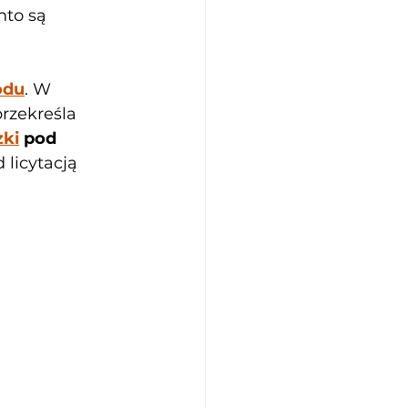
nto są 
odu
. W 
rzekreśla 
ki
 pod 
licytacją 