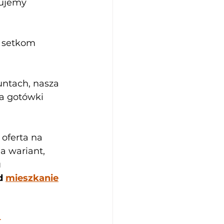
rujemy 
 setkom 
ntach, nasza 
a gotówki 
oferta na 
a wariant, 
 
d 
mieszkanie
 