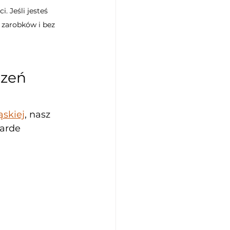
. Jeśli jesteś 
 zarobków i bez 
zeń 
ąskiej
, nasz 
arde 