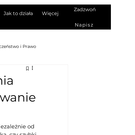
Zadzwoń
Jak to działa
Więcej
Napisz
czeństwo i Prawo
czki pozabankowe
nia
owanie
od grunt
iezależnie od 
ka, czy szybki 