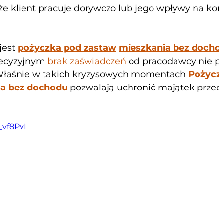
 że klient pracuje dorywczo lub jego wpływy na ko
est 
pożyczka pod zastaw
mieszkania bez doch
ecyzyjnym 
brak zaświadczeń
 od pracodawcy nie p
 Właśnie w takich kryzysowych momentach 
Pożycz
ia bez dochodu
 pozwalają uchronić majątek przed 
_vf8PvI