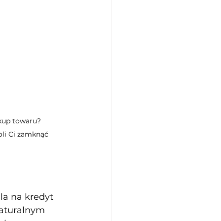
kup towaru? 
li Ci zamknąć 
la na kredyt 
aturalnym 