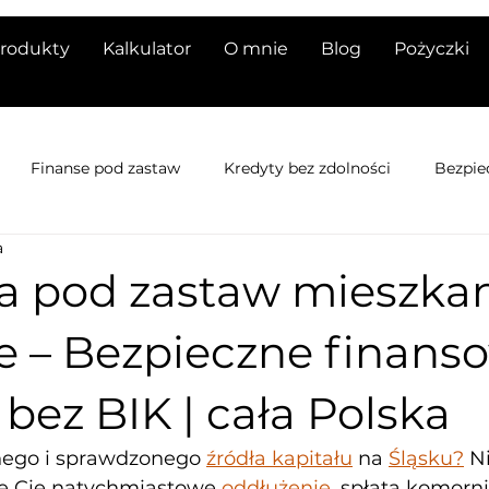
rodukty
Kalkulator
O mnie
Blog
Pożyczki
Finanse pod zastaw
Kredyty bez zdolności
Bezpie
a
ddłużanie nieruchomośc
Finansowanie dla firm
Poży
a pod zastaw mieszka
e – Bezpieczne finans
Rynek nieruchomości
Pożyczka dla rolnika
Pożyczka p
t bez BIK | cała Polska
Finansowanie dla Rolników
nego i sprawdzonego 
źródła kapitału
 na 
Śląsku?
 N
uje Cię natychmiastowe 
oddłużenie
, spłata komorni