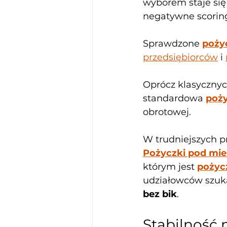
wyborem staje się
negatywne scoring
Sprawdzone 
poży
przedsiębiorców
 i 
Oprócz klasyczny
standardowa 
poży
obrotowej. 
W trudniejszych p
Pożyczki pod mie
którym jest 
pożyc
udziałowców szuka
bez bik
.
Stabilność n