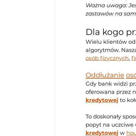
Ważna uwaga: Jes
zastawów na samo
Dla kogo pr
Wielu klientów od
algorytmów. Nasza
osób fizycznych
, 
f
Oddłużanie
os
Gdy bank widzi pr
oferowana przez n
kredytowej
 to ko
To doskonały spos
popyt na uczciwe u
kredytowej
 w 
hou