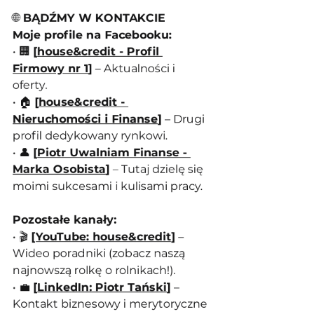
🌐
 BĄDŹMY W KONTAKCIE
Moje profile na Facebooku:
• 🏢 
[
house&credit - Profil 
Firmowy nr 1
]
 – Aktualności i 
oferty.
• 🏠 
[
house&credit - 
Nieruchomości i Finanse
]
 – Drugi 
profil dedykowany rynkowi.
• 👤 
[
Piotr Uwalniam Finanse - 
Marka Osobista
]
 – Tutaj dzielę się 
moimi sukcesami i kulisami pracy.
Pozostałe kanały:
• 🎬 
[
YouTube: house&credit
]
 – 
Wideo poradniki (zobacz naszą 
najnowszą rolkę o rolnikach!).
• 💼 
[
LinkedIn: Piotr Tański
]
 – 
Kontakt biznesowy i merytoryczne 