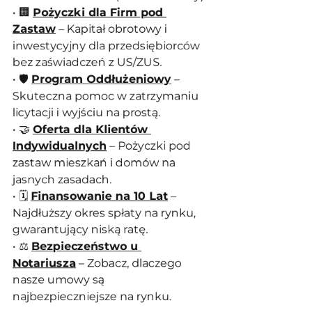
• 🏢 
Pożyczki dla Firm pod 
Zastaw
 – Kapitał obrotowy i 
inwestycyjny dla przedsiębiorców 
bez zaświadczeń z US/ZUS.
• 🛡️ 
Program Oddłużeniowy
 – 
Skuteczna pomoc w zatrzymaniu 
licytacji i wyjściu na prostą.
• 🤝 
Oferta dla Klientów 
Indywidualnych
 – Pożyczki pod 
zastaw mieszkań i domów na 
jasnych zasadach.
• 🗓️ 
Finansowanie na 10 Lat
 – 
Najdłuższy okres spłaty na rynku, 
gwarantujący niską ratę.
• ⚖️ 
Bezpieczeństwo u 
Notariusz
a
 – Zobacz, dlaczego 
nasze umowy są 
najbezpieczniejsze na rynku.