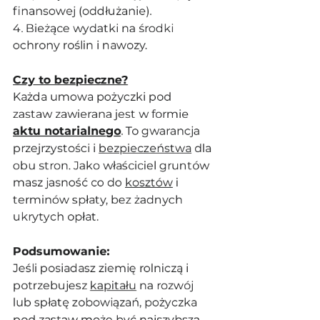
finansowej (oddłużanie).
4. Bieżące wydatki na środki 
ochrony roślin i nawozy.
Czy to bezpieczne?
Każda umowa pożyczki pod 
zastaw zawierana jest w formie 
aktu notarialne
go
. To gwarancja 
przejrzystości i 
bezpieczeństwa
 dla 
obu stron. Jako właściciel gruntów 
masz jasność co do 
kosztów
 i 
terminów spłaty, bez żadnych 
ukrytych opłat.
Podsumowanie:
Jeśli posiadasz ziemię rolniczą i 
potrzebujesz 
kapitału
 na rozwój 
lub spłatę zobowiązań, pożyczka 
pod zastaw może być najszybszą 