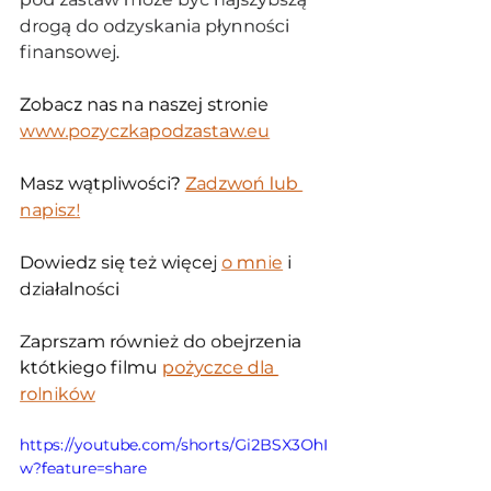
drogą do odzyskania płynności 
finansowej.
Zobacz nas na naszej stronie 
www.pozyczkapodzastaw.eu
Masz wątpliwości? 
Zadzwoń lub 
napisz!
Dowiedz się też więcej 
o mnie
 i 
działalności 
Zaprszam również do obejrzenia 
któtkiego filmu 
pożyczce dla 
rolników
https://youtube.com/shorts/Gi2BSX3OhI
w?feature=share