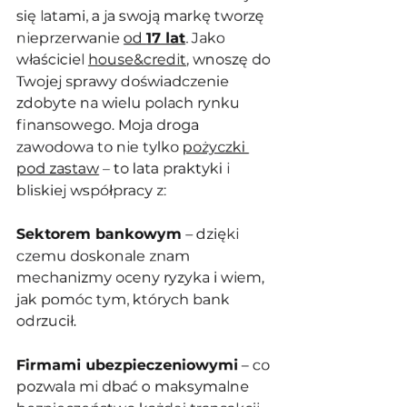
się latami, a ja swoją markę tworzę 
nieprzerwanie 
od 
17 lat
. Jako 
właściciel 
house&credit
, wnoszę do 
Twojej sprawy doświadczenie 
zdobyte na wielu polach rynku 
finansowego. Moja droga 
zawodowa to nie tylko 
pożyczki 
pod zastaw
 – to lata praktyki i 
bliskiej współpracy z:
Sektorem bankowym
 – dzięki 
czemu doskonale znam 
mechanizmy oceny ryzyka i wiem, 
jak pomóc tym, których bank 
odrzucił.
Firmami ubezpieczeniowymi
 – co 
pozwala mi dbać o maksymalne 