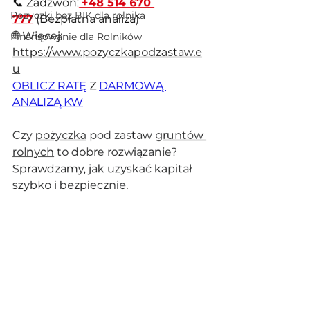
📞 Zadzwoń:
+48 514 670 
Pożyczki bez BIK dla rolnika
777
 (Bezpłatna analiza)
🌐 Więcej: 
Finansowanie dla Rolników
https://www.pozyczkapodzastaw.e
u
OBLICZ RATĘ
 Z 
DARMOWĄ 
ANALIZĄ KW
Czy 
pożyczka
 pod zastaw 
gruntów 
rolnych
 to dobre rozwiązanie? 
Sprawdzamy, jak uzyskać kapitał 
szybko i bezpiecznie.