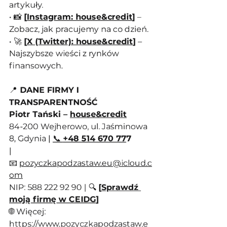
artykuły.
• 📸 
[
Instagram: house&credit
]
 – 
Zobacz, jak pracujemy na co dzień.
• 🚀 
[
X (Twitter): house&credit
]
 – 
Najszybsze wieści z rynków 
finansowych.
📍
 DANE FIRMY I 
TRANSPARENTNOŚĆ
Piotr Tański – 
house&credit
84-200 Wejherowo, ul. Jaśminowa 
8, Gdynia | 
📞 
+48 514 670 77
7
| 
📧 
pozyczkapodzastaw.eu@icloud.c
om
NIP: 588 222 92 90 | 🔍 
[
Sprawdź 
moją firmę w CEIDG
]
🌐 Więcej: 
https://www.pozyczkapodzastaw.e