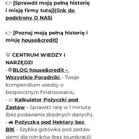
👉 
[Sprawdź moją pełną historię 
i misję firmy tutaj](
link do 
podstrony O NAS
)
👉 
[Poznaj moją pełną historię i 
misję 
house&credit
]
💡
 CENTRUM WIEDZY I 
NARZĘDZI
• 🌐 
BLOG house&credit – 
Wszystkie Poradniki
– Twoje 
kompendium wiedzy o 
bezpiecznym finansowaniu.
• 📈 
Kalkulator Pożyczki pod 
Zastaw
 – Sprawdź ratę w 1 minutę 
(bez podawania zbędnych danych).
• 🚜 
Pożyczka pod Hektary bez 
BIK
 – Szybka gotówka pod zastaw 
ziemi dla rolników (bez biurokracji).