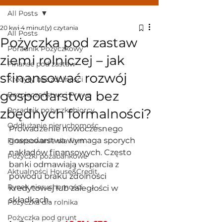
All Posts
20 kwi
4 minut(y) czytania
All Posts
Pożyczka pod zastaw
Poradnik Pożyczkowy
ziemi rolniczej – jak
Finanse pod zastaw
sfinansować rozwój
Kredyty bez zdolności
gospodarstwa bez
Bezpieczeństwo i Prawo
Poradnik pożyczkobiorcy
zbędnych formalności?
Oddłużanie nieruchomośc
Prowadzenie nowoczesnego 
gospodarstwa wymaga sporych 
Finansowanie dla firm
nakładów finansowych. Często 
Pożyczki pozabankowe
banki odmawiają wsparcia z 
Aktualności House&Credit
powodu braku zdolności 
Rynek nieruchomości
kredytowej lub zaległości w 
składkach. 
Pożyczka dla rolnika
Pożyczka pod grunt