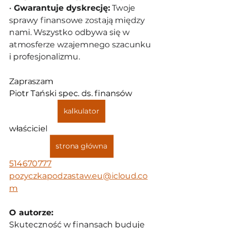
• 
Gwarantuje dyskrecję:
 Twoje 
sprawy finansowe zostają między 
nami. Wszystko odbywa się w 
atmosferze wzajemnego szacunku 
i profesjonalizmu.
Zapraszam
Piotr Tański spec. ds. finansów
kalkulator
właściciel
strona główna
514670777
pozyczkapodzastaw.eu@icloud.co
m
O autorze:
Skuteczność w finansach buduje 