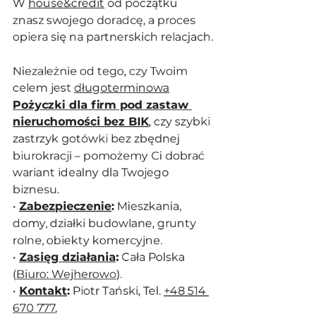
W 
house&credit
 od początku 
znasz swojego doradcę, a proces 
opiera się na partnerskich relacjach.
Niezależnie od tego, czy Twoim 
celem jest 
długoterminowa
Pożyczki dla firm pod zastaw 
nieruchomości bez BIK
, czy szybki 
zastrzyk gotówki bez zbędnej 
biurokracji – pomożemy Ci dobrać 
wariant idealny dla Twojego 
biznesu.
• 
Zabezpieczenie
:
 Mieszkania, 
domy, działki budowlane, grunty 
rolne, obiekty komercyjne.
• 
Zasięg działania
:
 Cała Polska 
(
Biuro: Wejherowo
).
• 
Kontakt
:
 Piotr Tański, Tel. 
+48 514 
670 777
, 