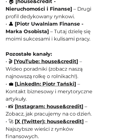
• 🏠 
[house&credit - 
Nieruchomości i Finanse]
 – Drugi 
profil dedykowany rynkowi.
• 👤 
[Piotr Uwalniam Finanse - 
Marka Osobista]
 – Tutaj dzielę się 
moimi sukcesami i kulisami pracy.
Pozostałe kanały:
• 🎬 
[
YouTube: house&credit
]
 – 
Wideo poradniki (zobacz naszą 
najnowszą rolkę o rolnikach!).
• 💼 
[
LinkedIn: Piotr Tański
]
 – 
Kontakt biznesowy i merytoryczne 
artykuły.
• 📸 
[
Instagram: house&credit
]
 – 
Zobacz, jak pracujemy na co dzień.
• 🚀 
[
X (Twitter): house&credit
]
 – 
Najszybsze wieści z rynków 
finansowych.