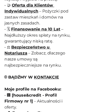
• 🤝 
Oferta dla Klientów 
Indywidualnych
 – Pożyczki pod 
zastaw mieszkań i domów na 
jasnych zasadach.
• 🗓️ 
Finansowanie na 10 Lat
 – 
Najdłuższy okres spłaty na rynku, 
gwarantujący niską ratę.
• ⚖️ 
Bezpieczeństwo u 
Notariusza
 – Zobacz, dlaczego 
nasze umowy są 
najbezpieczniejsze na rynku.
🌐
 BĄDŹMY W 
KONTAKCIE
Moje profile na Facebooku:
• 🏢 
[house&credit - Profil 
Firmowy nr 1]
 – Aktualności i 
oferty.