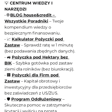
💡
 CENTRUM WIEDZY I 
NARZĘDZI
• 🌐 
BLOG house&credit – 
Wszystkie Poradniki
 – Twoje 
kompendium wiedzy o 
bezpiecznym finansowaniu.
• 📈 
Kalkulator Pożyczki pod 
Zastaw
 – Sprawdź ratę w 1 minutę 
(bez podawania zbędnych danych).
• 🚜 
Pożyczka pod Hektary bez 
BIK
 – Szybka gotówka pod zastaw 
ziemi dla rolników (bez biurokracji).
• 🏢 
Pożyczki dla Firm pod 
Zastaw
 – Kapitał obrotowy i 
inwestycyjny dla przedsiębiorców 
bez zaświadczeń z US/ZUS.
• 🛡️ 
Program Oddłużeniowy
 – 
Skuteczna pomoc w zatrzymaniu 
licytacji i wyjściu na prostą.