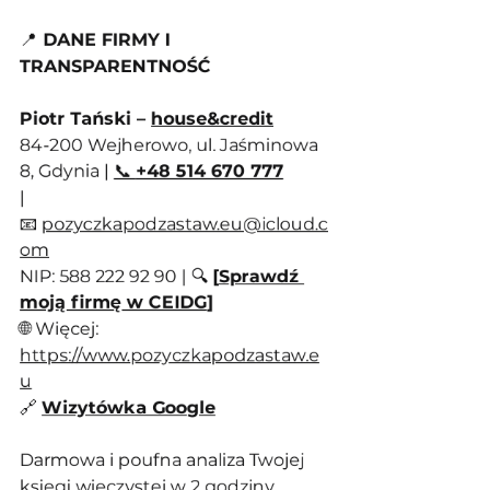
📍
 DANE FIRMY I 
TRANSPARENTNOŚĆ
Piotr Tański – 
house&credit
84-200 Wejherowo, ul. Jaśminowa 
8, Gdynia | 
📞 
+48 514 670 777
| 
📧 
pozyczkapodzastaw.eu@icloud.c
om
NIP: 588 222 92 90 | 🔍 
[
Sprawdź 
moją firmę w CEIDG
]
🌐 Więcej: 
https://www.pozyczkapodzastaw.e
u
🔗 
Wizytówka Google
Darmowa i poufna analiza Twojej 
księgi wieczystej w 2 godziny. 