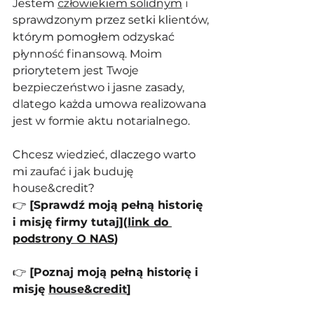
Jestem 
człowiekiem solidnym
 i 
sprawdzonym przez setki klientów, 
którym pomogłem odzyskać 
płynność finansową. Moim 
priorytetem jest Twoje 
bezpieczeństwo i jasne zasady, 
dlatego każda umowa realizowana 
jest w formie aktu notarialnego.
Chcesz wiedzieć, dlaczego warto 
mi zaufać i jak buduję 
house&credit?
👉 
[Sprawdź moją pełną historię 
i misję firmy tutaj](
link do 
podstrony O NAS
)
👉 
[Poznaj moją pełną historię i 
misję 
house&credit
]