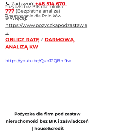
📞 Zadzwoń:
+48 514 670 
Pożyczki bez BIK dla rolnika
777
 (Bezpłatna analiza)
Finansowanie dla Rolników
🌐 Więcej: 
https://www.pozyczkapodzastaw.e
u
OBLICZ RATĘ
 Z 
DARMOWĄ 
ANALIZĄ KW
https://youtu.be/QubJ2QBn-9w
Pożyczka dla firm pod zastaw 
nieruchomości bez BIK i zaświadczeń 
| house&credit