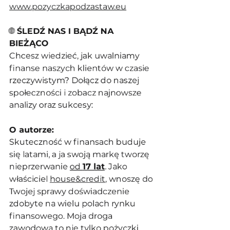
www.pozyczkapodzastaw.eu
🌐
 ŚLEDŹ NAS I BĄDŹ NA 
BIEŻĄCO
Chcesz wiedzieć, jak uwalniamy 
finanse naszych klientów w czasie 
rzeczywistym? Dołącz do naszej 
społeczności i zobacz najnowsze 
analizy oraz sukcesy:
O autorze:
Skuteczność w finansach buduje 
się latami, a ja swoją markę tworzę 
nieprzerwanie 
od 
17 lat
. Jako 
właściciel 
house&credit
, wnoszę do 
Twojej sprawy doświadczenie 
zdobyte na wielu polach rynku 
finansowego. Moja droga 
zawodowa to nie tylko 
pożyczki 