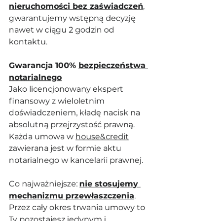
nieruchomości bez zaświadczeń
, 
gwarantujemy wstępną decyzję 
nawet w ciągu 2 godzin od 
kontaktu.
Gwarancja 100% 
bezpieczeństwa 
notarialnego
Jako licencjonowany ekspert 
finansowy z wieloletnim 
doświadczeniem, kładę nacisk na 
absolutną przejrzystość prawną. 
Każda umowa w 
house&credit
zawierana jest w formie aktu 
notarialnego w kancelarii prawnej.
Co najważniejsze: 
nie stosujemy 
mechanizmu przewłaszczenia
. 
Przez cały okres trwania umowy to 
Ty pozostajesz jedynym i 