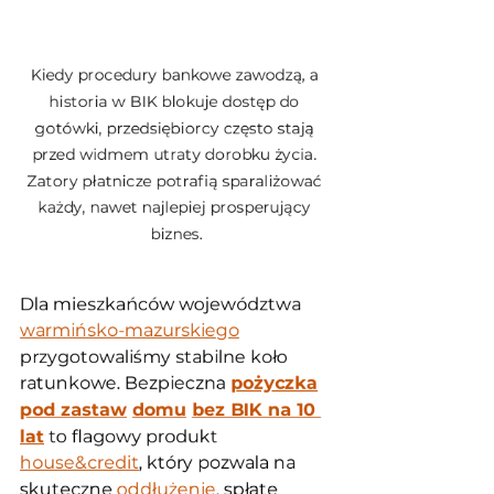
Kiedy procedury bankowe zawodzą, a 
historia w BIK blokuje dostęp do 
gotówki, przedsiębiorcy często stają 
przed widmem utraty dorobku życia. 
Zatory płatnicze potrafią sparaliżować 
każdy, nawet najlepiej prosperujący 
biznes.
Dla mieszkańców województwa 
warmińsko-mazurskiego
przygotowaliśmy stabilne koło 
ratunkowe. Bezpieczna 
pożyczka
pod zastaw
domu
bez BIK na 10 
lat
 to flagowy produkt 
house&credit
, który pozwala na 
skuteczne 
oddłużenie
, spłatę 