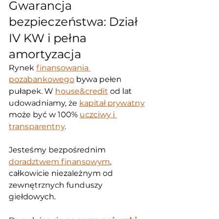
Gwarancja 
bezpieczeństwa: Dział 
IV KW i pełna 
amortyzacja
Rynek 
finansowania 
pozabankowego
 bywa pełen 
pułapek. W 
house&credit
 od lat 
udowadniamy, że 
kapitał prywatny
może być w 100% 
uczciwy i 
transparentny
. 
Jesteśmy bezpośrednim 
doradztwem finansowym
, 
całkowicie niezależnym od 
zewnętrznych funduszy 
giełdowych.