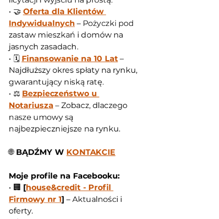
• 🤝 
Oferta dla Klientów 
Indywidualnych
 – Pożyczki pod 
zastaw mieszkań i domów na 
jasnych zasadach.
• 🗓️ 
Finansowanie na 10 Lat
 – 
Najdłuższy okres spłaty na rynku, 
gwarantujący niską ratę.
• ⚖️ 
Bezpieczeństwo u 
Notariusza
 – Zobacz, dlaczego 
nasze umowy są 
najbezpieczniejsze na rynku.
🌐
 BĄDŹMY W 
KONTAKCIE
Moje profile na Facebooku:
• 🏢 
[
house&credit - Profil 
Firmowy nr 1
]
 – Aktualności i 
oferty.