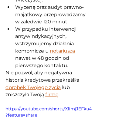
Wycenę oraz audyt prawno-
majątkowy przeprowadzamy 
w zaledwie 120 minut.
W przypadku interwencji 
antywindykacyjnych, 
wstrzymujemy działania 
komornicze u 
notariusza
nawet w 48 godzin od 
pierwszego kontaktu.
Nie pozwól, aby negatywna 
historia kredytowa przekreśliła 
dorobek Twojego życia
 lub 
zniszczyła Twoją 
firmę
. 
https://youtube.com/shorts/X1imjJEFku4
?feature=share