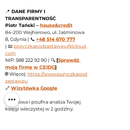
📍
 DANE FIRMY I 
TRANSPARENTNOŚĆ
Piotr Tański – 
house&credit
84-200 Wejherowo, ul. Jaśminowa 
8, Gdynia | 📞 
+48 514 670 777
| 📧 
pozyczkapodzastaw.eu@icloud.
com
NIP: 588 222 92 90 | 🔍 
[
Sprawdź 
moją firmę w CEIDG
]
🌐 Więcej: 
https://www.pozyczkapod
zastaw.eu
🔗 
Wizytówka Google
Darmowa i poufna analiza Twojej 
księgi wieczystej w 2 godziny. 
Działamy w całej Polsce.
🌐
 ŚLEDŹ NAS I 
BĄDŹ NA 