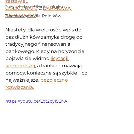
zastaw.eu
Pożyczki bez BIK dla rolnika
OBLICZ RATĘ
 Z 
DARMOWĄ 
ANALIZĄ KW
Finansowanie dla Rolników
Niestety, dla wielu osób wpis do 
baz dłużników zamyka drogę do 
tradycyjnego finansowania 
bankowego. Kiedy na horyzoncie 
pojawia się widmo 
licytacji 
komorniczej
, a banki odmawiają 
pomocy, konieczne są szybkie i, co 
najważniejsze, 
bezpieczne 
rozwiązania
.
https://youtu.be/Eot2pyI5ENA