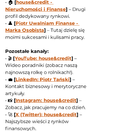
• 🏠 
[
house&credit - 
Nieruchomości i Finanse
]
 – Drugi 
profil dedykowany rynkowi.
• 👤 
[
Piotr Uwalniam Finanse - 
Marka Osobista
]
 – Tutaj dzielę się 
moimi sukcesami i kulisami pracy.
Pozostałe kanały:
• 🎬 
[
YouTube: house&credit
]
 – 
Wideo poradniki (zobacz naszą 
najnowszą rolkę o rolnikach!).
• 💼 
[
LinkedIn: Piotr Tański
]
 – 
Kontakt biznesowy i merytoryczne 
artykuły.
• 📸 
[
Instagram: house&credit
]
 – 
Zobacz, jak pracujemy na co dzień.
• 🚀 
[
X (Twitter): house&credit
]
 – 
Najszybsze wieści z rynków 
finansowych.