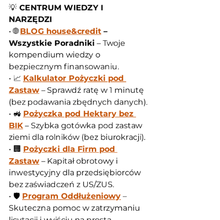
💡
 CENTRUM WIEDZY I 
NARZĘDZI
• 🌐 
BLOG house&credit
 – 
Wszystkie Poradniki
 – Twoje 
kompendium wiedzy o 
bezpiecznym finansowaniu.
• 📈 
Kalkulator Pożyczki pod 
Zastaw
 – Sprawdź ratę w 1 minutę 
(bez podawania zbędnych danych).
• 🚜 
Pożyczka pod Hektary bez 
BIK
 – Szybka gotówka pod zastaw 
ziemi dla rolników (bez biurokracji).
• 🏢 
Pożyczki dla Firm pod 
Zastaw
 – Kapitał obrotowy i 
inwestycyjny dla przedsiębiorców 
bez zaświadczeń z US/ZUS.
• 🛡️ 
Program Oddłużeniowy
 – 
Skuteczna pomoc w zatrzymaniu 
licytacji i wyjściu na prostą.