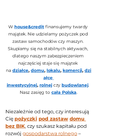
W 
house&credit
 finansujemy twardy 
majątek. Nie udzielamy pożyczek pod 
zastaw samochodów czy maszyn. 
Skupiamy się na stabilnych aktywach, 
dlatego naszym zabezpieczeniem 
najczęściej staje się majątek 
na 
działce
,
domu
,
lokalu
,
komercji
,
dzi
ałce 
inwestycyjnej
,
rolnej
 czy 
budowlanej
. 
Nasz zasięg to 
cała Polska
.
Niezależnie od tego, czy interesują 
Cię 
pożyczki
pod zastaw
domu 
bez BIK
, czy szukasz kapitału pod 
rozwój 
gospodarstwa rolnego
 – 