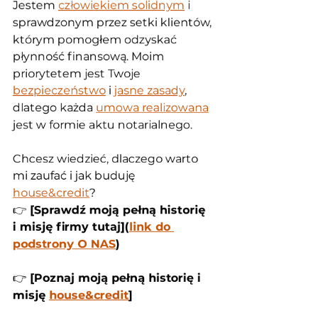
Jestem 
człowiekiem solidnym
 i 
sprawdzonym przez setki klientów, 
którym pomogłem odzyskać 
płynność finansową. Moim 
priorytetem jest Twoje 
bezpieczeństwo
 i 
jasne zasady
, 
dlatego każda 
umowa realizowana
jest w formie aktu notarialnego.
Chcesz wiedzieć, dlaczego warto 
mi zaufać i jak buduję 
house&credit
?
👉 
[Sprawdź moją pełną historię 
i misję firmy tutaj](
link do 
podstrony O NAS
)
👉 
[Poznaj moją pełną historię i 
misję 
house&credit
]