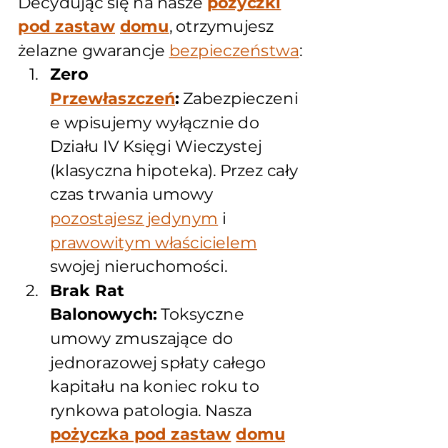
Decydując się na nasze 
pożyczki
pod zastaw
domu
, otrzymujesz 
żelazne gwarancje 
bezpieczeństwa
:
Zero 
Przewłaszczeń
:
 Zabezpieczeni
e wpisujemy wyłącznie do 
Działu IV Księgi Wieczystej 
(klasyczna hipoteka). Przez cały 
czas trwania umowy 
pozostajesz jedynym
 i 
prawowitym właścicielem
swojej nieruchomości.
Brak Rat 
Balonowych:
 Toksyczne 
umowy zmuszające do 
jednorazowej spłaty całego 
kapitału na koniec roku to 
rynkowa patologia. Nasza 
pożyczka pod zastaw
domu