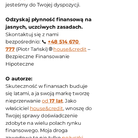
jesteśmy do Twojej dyspozycji.
Odzyskaj płynność finansową na 
jasnych, uczciwych zasadach.
Skontaktuj się z nami 
bezpośrednio: 📞 
+48 514 670 
777
 (Piotr Tański) 🌐 
house&credit
 – 
Bezpieczne Finansowanie 
Hipoteczne
O autorze:
Skuteczność w finansach buduje 
się latami, a ja swoją markę tworzę 
nieprzerwanie 
od 
17 lat
. Jako 
właściciel 
house&credit
, wnoszę do 
Twojej sprawy doświadczenie 
zdobyte na wielu polach rynku 
finansowego. Moja droga 
zawodowa to nie tylko 
pożyczki 