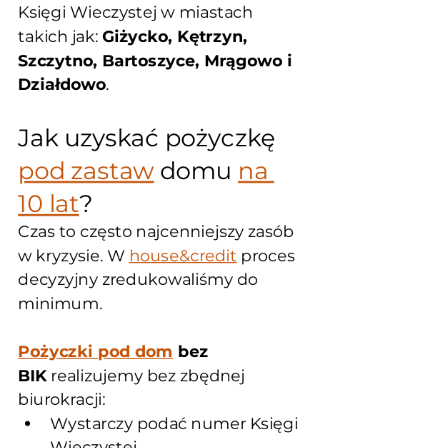
Księgi Wieczystej w miastach 
takich jak: 
Giżycko, Kętrzyn, 
Szczytno, Bartoszyce, Mrągowo i 
Działdowo
.
Jak uzyskać pożyczkę 
pod zastaw
 domu 
na 
10 lat
?
Czas to często najcenniejszy zasób 
w kryzysie. W 
house&credit
 proces 
decyzyjny zredukowaliśmy do 
minimum. 
Pożyczki pod dom
 bez 
BIK
 realizujemy bez zbędnej 
biurokracji:
Wystarczy podać numer Księgi 
Wieczystej.