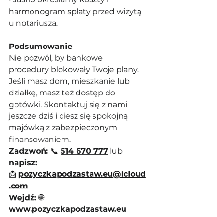
harmonogram spłaty przed wizytą 
u notariusza.
Podsumowanie
Nie pozwól, by bankowe 
procedury blokowały Twoje plany. 
Jeśli masz dom, mieszkanie lub 
działkę, masz też dostęp do 
gotówki. Skontaktuj się z nami 
jeszcze dziś i ciesz się spokojną 
majówką z zabezpieczonym 
finansowaniem.
Zadzwoń: 
📞
514 670 777
 lub 
napisz: 
📩 
pozyczkapodzastaw.eu@icloud
.com
Wejdź: 
🌐
www.pozyczkapodzastaw.eu