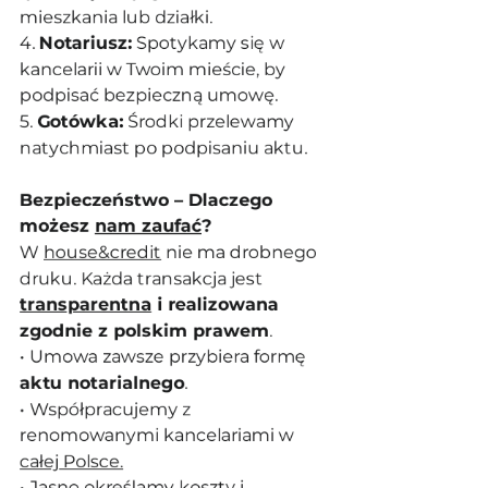
mieszkania lub działki.
4. 
Notariusz:
 Spotykamy się w 
kancelarii w Twoim mieście, by 
podpisać bezpieczną umowę.
5. 
Gotówka:
 Środki przelewamy 
natychmiast po podpisaniu aktu.
Bezpieczeństwo – Dlaczego 
możesz 
nam zaufać
?
W 
house&credit
 nie ma drobnego 
druku. Każda transakcja jest 
transparentna
 i realizowana 
zgodnie z polskim prawem
.
• Umowa zawsze przybiera formę 
aktu notarialnego
.
• Współpracujemy z 
renomowanymi kancelariami w 
całej Polsce.
• Jasno określamy koszty i 