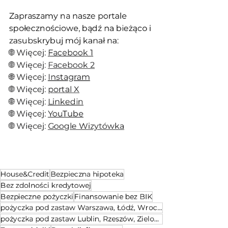
Zapraszamy na nasze portale 
społecznościowe, bądź na bieżąco i 
zasubskrybuj mój kanał na:
🌐 Więcej: 
Facebook 1
🌐 Więcej: 
Facebook 2
🌐 Więcej: 
Instagram
🌐 Więcej: 
portal X
🌐 Więcej: 
Linkedin
🌐 Więcej: 
YouTube
🌐 Więcej: 
Google Wizytówka
House&Credit
Bezpieczna hipoteka
Bez zdolności kredytowej
Bezpieczne pożyczki
Finansowanie bez BIK
pożyczka pod zastaw Warszawa, Łódź, Wrocław, Kraków, Katowice, Poznań, Gdańsk, Gdynia, Sopot
pożyczka pod zastaw Lublin, Rzeszów, Zielona Góra, Kielce, Toruń, Bydgoszcz, Olsztyn, Szczecin