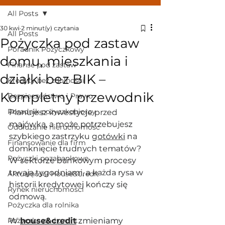
All Posts
30 kwi
2 minut(y) czytania
All Posts
Pożyczka pod zastaw
Poradnik Pożyczkowy
domu, mieszkania i
Finanse pod zastaw
działki bez BIK –
Kredyty bez zdolności
Kompletny przewodnik
Bezpieczeństwo i Prawo
Poradnik pożyczkobiorcy
Planujesz inwestycje przed 
majówką, a może potrzebujesz 
Oddłużanie nieruchomośc
szybkiego zastrzyku 
gotówki
 na 
Finansowanie dla firm
domknięcie trudnych tematów? 
Pożyczki pozabankowe
W sektorze bankowym procesy 
trwają tygodniami, a każda rysa w 
Aktualności House&Credit
historii kredytowej kończy się 
Rynek nieruchomości
odmową. 
Pożyczka dla rolnika
Pożyczka pod grunt
W 
house&credit
 zmieniamy 