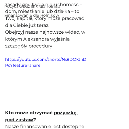
zasady gry. Twoja nieruchomość – 
Pożyczki bez BIK dla rolnika
dom, mieszkanie lub działka – to 
Finansowanie dla Rolników
Twój kapitał, który może pracować 
dla Ciebie już teraz.
Obejrzyj nasze najnowsze 
wideo
, w 
którym Aleksandra wyjaśnia 
szczegóły procedury:
https://youtube.com/shorts/Nx9DOktnD
Pc?feature=share
Kto może otrzymać 
pożyczkę 
pod zastaw
?
Nasze finansowanie jest dostępne 