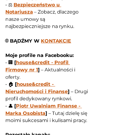
• ⚖️ 
Bezpieczeństwo u 
Notariusza
 – Zobacz, dlaczego 
nasze umowy są 
najbezpieczniejsze na rynku.
🌐
 BĄDŹMY W 
KONTAKCIE
Moje profile na Facebooku:
• 🏢 
[
house&credit - Profil 
Firmowy nr 1
]
 – Aktualności i 
oferty.
• 🏠 
[
house&credit - 
Nieruchomości i Finanse
]
 – Drugi 
profil dedykowany rynkowi.
• 👤 
[
Piotr Uwalniam Finanse - 
Marka Osobista
]
 – Tutaj dzielę się 
moimi sukcesami i kulisami pracy.
Pozostałe kanały: