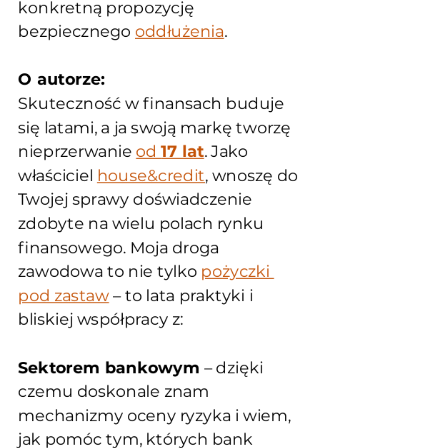
konkretną propozycję 
bezpiecznego 
oddłużenia
.
O autorze:
Skuteczność w finansach buduje 
się latami, a ja swoją markę tworzę 
nieprzerwanie 
od 
17 lat
. Jako 
właściciel 
house&credit
, wnoszę do 
Twojej sprawy doświadczenie 
zdobyte na wielu polach rynku 
finansowego. Moja droga 
zawodowa to nie tylko 
pożyczki 
pod zastaw
 – to lata praktyki i 
bliskiej współpracy z:
Sektorem bankowym
 – dzięki 
czemu doskonale znam 
mechanizmy oceny ryzyka i wiem, 
jak pomóc tym, których bank 