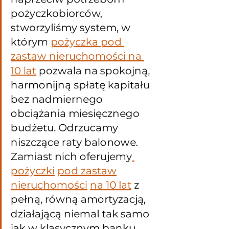
pożyczkobiorców, 
stworzyliśmy system, w 
którym 
pożyczka pod 
zastaw nieruchomości na 
10 lat
 pozwala na spokojną, 
harmonijną spłatę kapitału 
bez nadmiernego 
obciążania miesięcznego 
budżetu. Odrzucamy 
niszczące raty balonowe. 
Zamiast nich oferujemy
pożyczki
pod zastaw
nieruchomości
na 10 lat
 z 
pełną, równą amortyzacją, 
działającą niemal tak samo 
jak w klasycznym banku.