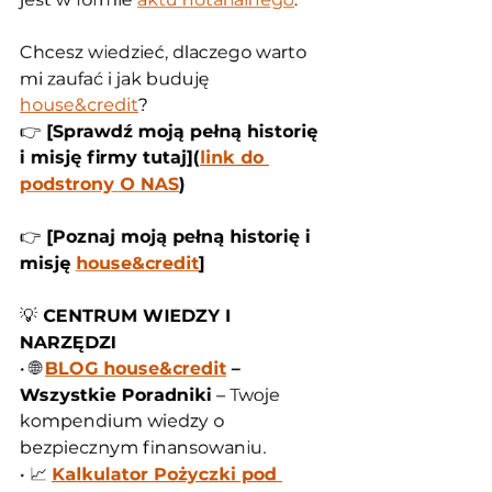
Chcesz wiedzieć, dlaczego warto 
mi zaufać i jak buduję 
house&credit
?
👉 
[Sprawdź moją pełną historię 
i misję firmy tutaj](
link do 
podstrony O NAS
)
👉 
[Poznaj moją pełną historię i 
misję 
house&credit
]
💡
 CENTRUM WIEDZY I 
NARZĘDZI
• 🌐 
BLOG house&credit
 – 
Wszystkie Poradniki
 – Twoje 
kompendium wiedzy o 
bezpiecznym finansowaniu.
• 📈 
Kalkulator Pożyczki pod 