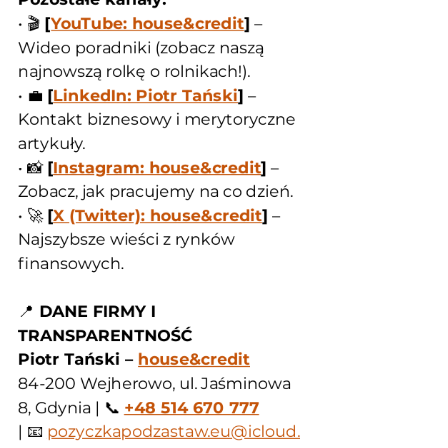
• 🎬 
[
YouTube: house&credit
]
 – 
Wideo poradniki (zobacz naszą 
najnowszą rolkę o rolnikach!).
• 💼 
[
LinkedIn: Piotr Tański
]
 – 
Kontakt biznesowy i merytoryczne 
artykuły.
• 📸 
[
Instagram: house&credit
]
 – 
Zobacz, jak pracujemy na co dzień.
• 🚀 
[
X (Twitter): house&credit
]
 – 
Najszybsze wieści z rynków 
finansowych.
📍
 DANE FIRMY I 
TRANSPARENTNOŚĆ
Piotr Tański – 
house&credit
84-200 Wejherowo, ul. Jaśminowa 
8, Gdynia | 📞 
+48 514 670 777
| 📧 
pozyczkapodzastaw.eu@icloud.