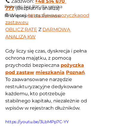
📞 Zadzwoń: 
+48 514 670 
Pożyczki bez BIK dla rolnika
777
 (Bezpłatna analiza)
🌐 Więcej: 
https://www.pozyczkapod
Finansowanie dla Rolników
zastaw.eu
OBLICZ RATĘ
 Z 
DARMOWĄ 
ANALIZĄ KW
Gdy liczy się czas, dyskrecja i pełna 
ochrona majątku, z pomocą 
przychodzi bezpieczna 
pożyczka
pod zastaw
mieszkania
Poznań
. 
To zaawansowane narzędzie 
restrukturyzacyjne dedykowane 
każdemu, kto potrzebuje 
stabilnego kapitału, niezależnie od 
wpisów w rejestrach dłużników.
https://youtu.be/3LbMPp7C-YY