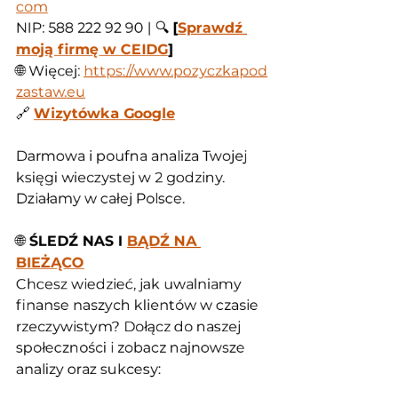
com
NIP: 588 222 92 90 | 🔍 
[
Sprawdź 
moją firmę w CEIDG
]
🌐 Więcej: 
https://www.pozyczkapod
zastaw.eu
🔗 
Wizytówka Google
Darmowa i poufna analiza Twojej 
księgi wieczystej w 2 godziny. 
Działamy w całej Polsce.
🌐
 ŚLEDŹ NAS I 
BĄDŹ NA 
BIEŻĄCO
Chcesz wiedzieć, jak uwalniamy 
finanse naszych klientów w czasie 
rzeczywistym? Dołącz do naszej 
społeczności i zobacz najnowsze 
analizy oraz sukcesy: