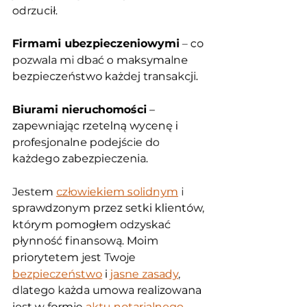
odrzucił.
Firmami ubezpieczeniowymi
 – co 
pozwala mi dbać o maksymalne 
bezpieczeństwo każdej transakcji.
Biurami nieruchomości
 – 
zapewniając rzetelną wycenę i 
profesjonalne podejście do 
każdego zabezpieczenia.
Jestem 
człowiekiem solidnym
 i 
sprawdzonym przez setki klientów, 
którym pomogłem odzyskać 
płynność finansową. Moim 
priorytetem jest Twoje 
bezpieczeństwo
 i 
jasne zasady
, 
dlatego każda umowa realizowana 
jest w formie 
aktu notarialnego
.