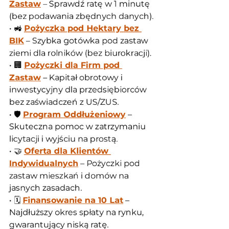
Zastaw
 – Sprawdź ratę w 1 minutę 
(bez podawania zbędnych danych).
• 🚜 
Pożyczka pod Hektary bez 
BIK
 – Szybka gotówka pod zastaw 
ziemi dla rolników (bez biurokracji).
• 🏢 
Pożyczki dla Firm pod 
Zastaw
 – Kapitał obrotowy i 
inwestycyjny dla przedsiębiorców 
bez zaświadczeń z US/ZUS.
• 🛡️ 
Program Oddłużeniowy
 – 
Skuteczna pomoc w zatrzymaniu 
licytacji i wyjściu na prostą.
• 🤝 
Oferta dla Klientów 
Indywidualnych
 – Pożyczki pod 
zastaw mieszkań i domów na 
jasnych zasadach.
• 🗓️ 
Finansowanie na 10 Lat
 – 
Najdłuższy okres spłaty na rynku, 
gwarantujący niską ratę.