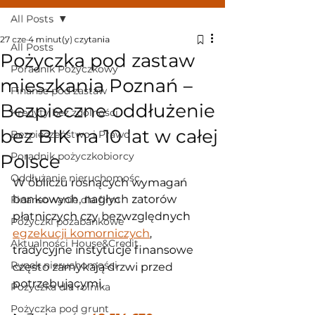
All Posts
27 cze
4 minut(y) czytania
All Posts
Pożyczka pod zastaw
Poradnik Pożyczkowy
mieszkania Poznań –
Finanse pod zastaw
Bezpieczne oddłużenie
Kredyty bez zdolności
bez BIK na 10 lat w całej
Bezpieczeństwo i Prawo
Poradnik pożyczkobiorcy
Polsce
Oddłużanie nieruchomośc
W obliczu rosnących wymagań 
bankowych, nagłych zatorów 
Finansowanie dla firm
płatniczych czy bezwzględnych 
Pożyczki pozabankowe
egzekucji komorniczych
, 
Aktualności House&Credit
tradycyjne instytucje finansowe 
Rynek nieruchomości
często zamykają drzwi przed 
potrzebującymi. 
Pożyczka dla rolnika
Pożyczka pod grunt