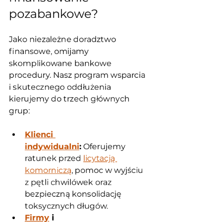
pozabankowe?
Jako niezależne doradztwo 
finansowe, omijamy 
skomplikowane bankowe 
procedury. Nasz program wsparcia 
i skutecznego oddłużenia 
kierujemy do trzech głównych 
grup:
Klienci 
indywidualni
:
 Oferujemy 
ratunek przed 
licytacją 
komorniczą
, pomoc w wyjściu 
z pętli chwilówek oraz 
bezpieczną konsolidację 
toksycznych długów.
Firmy
 i 