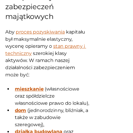
zabezpieczeń 
majątkowych
Aby 
proces pozyskiwania
 kapitału 
był maksymalnie elastyczny, 
wycenę opieramy o 
stan prawny i 
techniczny
 szerokiej klasy 
aktywów. W ramach naszej 
działalności zabezpieczeniem 
może być:
mieszkanie
 (własnościowe 
oraz spółdzielcze 
własnościowe prawo do lokalu),
dom
 (jednorodzinny, bliźniak, a 
także w zabudowie 
szeregowej),
działka budowlana
 oraz 