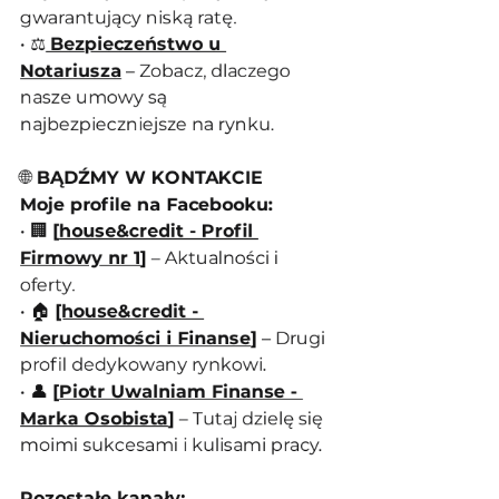
gwarantujący niską ratę.
• ⚖️
Bezpieczeństwo u 
Notariusza
 – Zobacz, dlaczego 
nasze umowy są 
najbezpieczniejsze na rynku.
🌐
 BĄDŹMY W KONTAKCIE
Moje profile na Facebooku:
• 🏢 
[
house&credit - Profil 
Firmowy nr 1
]
 – Aktualności i 
oferty.
• 🏠 
[house&credit - 
Nieruchomości i Finanse
]
 – Drugi 
profil dedykowany rynkowi.
• 👤 
[
Piotr Uwalniam Finanse - 
Marka Osobista
]
 – Tutaj dzielę się 
moimi sukcesami i kulisami pracy.
Pozostałe kanały: