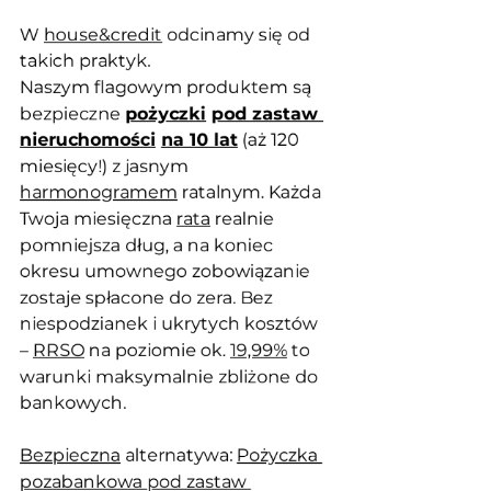
W 
house&credit
 odcinamy się od 
takich praktyk.
Naszym flagowym produktem są 
bezpieczne 
pożyczki
pod zastaw 
nieruchomości
na 10 lat
 (aż 120 
miesięcy!) z jasnym 
harmonogramem
 ratalnym. Każda 
Twoja miesięczna 
rata
 realnie 
pomniejsza dług, a na koniec 
okresu umownego zobowiązanie 
zostaje spłacone do zera. Bez 
niespodzianek i ukrytych kosztów 
– 
RRSO
 na poziomie ok. 
19,99%
 to 
warunki maksymalnie zbliżone do 
bankowych.
Bezpieczna
 alternatywa: 
Pożyczka 
pozabankowa pod zastaw 