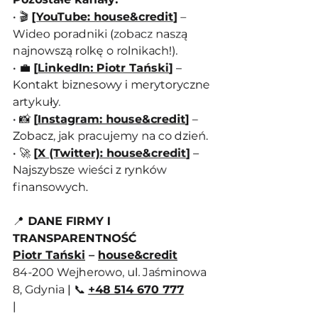
• 🎬 
[
YouTube: house&credit
]
 – 
Wideo poradniki (zobacz naszą 
najnowszą rolkę o rolnikach!).
• 💼 
[
LinkedIn: Piotr Tański
]
 – 
Kontakt biznesowy i merytoryczne 
artykuły.
• 📸 
[
Instagram: house&credit
]
 – 
Zobacz, jak pracujemy na co dzień.
• 🚀 
[
X (Twitter): house&credit
]
 – 
Najszybsze wieści z rynków 
finansowych.
📍
 DANE FIRMY I 
TRANSPARENTNOŚĆ
Piotr Tański
 – 
house&credit
84-200 Wejherowo, ul. Jaśminowa 
8, Gdynia | 📞 
+48 514 670 777
| 