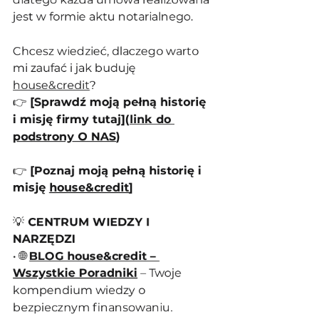
jest w formie aktu notarialnego.
Chcesz wiedzieć, dlaczego warto 
mi zaufać i jak buduję 
house&credit
?
👉 
[Sprawdź moją pełną historię 
i misję firmy tutaj](
link do 
podstrony O NAS
)
👉 
[Poznaj moją pełną historię i 
misję 
house&credit
]
💡
 CENTRUM WIEDZY I 
NARZĘDZI
• 🌐 
BLOG house&credit – 
Wszystkie Poradniki
 – Twoje 
kompendium wiedzy o 
bezpiecznym finansowaniu.