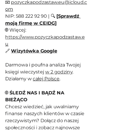
📧 
pozyczkapodzastaw.eu@icloud.c
om
NIP: 588 222 92 90 | 🔍 
[
Sprawdź 
moją firmę w CEIDG
]
🌐 Więcej: 
https://www.pozyczkapodzastaw.e
u
🔗 
Wizytówka Google
Darmowa i poufna analiza Twojej 
księgi wieczystej 
w 2 godziny
. 
Działamy w 
całej Polsce
.
🌐
 ŚLEDŹ NAS I BĄDŹ NA 
BIEŻĄCO
Chcesz wiedzieć, jak uwalniamy 
finanse naszych klientów w czasie 
rzeczywistym? Dołącz do naszej 
społeczności i zobacz najnowsze 