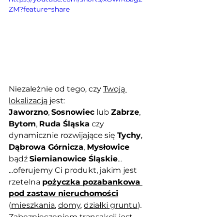
ZM?feature=share
Niezależnie od tego, czy 
Twoją 
lokalizacją
 jest:
Jaworzno
, 
Sosnowiec
 lub 
Zabrze
,
Bytom
, 
Ruda Śląska
 czy 
dynamicznie rozwijające się 
Tychy
,
Dąbrowa Górnicza
, 
Mysłowice
bądź 
Siemianowice Śląskie
...
...oferujemy Ci produkt, jakim jest 
rzetelna 
p
ożyczka pozabankowa 
pod zastaw nieruchomości
(
mieszkania
, 
domy
, 
działki gruntu
). 
Zabezpieczeniem transakcji jest 