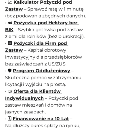
• 📈 
Kalkulator Pożyczki pod 
Zastaw
 – Sprawdź ratę w 1 minutę 
(bez podawania zbędnych danych).
• 🚜 
Pożyczka pod Hektary bez 
BIK
 – Szybka gotówka pod zastaw 
ziemi dla rolników (bez biurokracji).
• 🏢 
Pożyczki dla Firm pod 
Zastaw
 – Kapitał obrotowy i 
inwestycyjny dla przedsiębiorców 
bez zaświadczeń z US/ZUS.
• 🛡️ 
Program Oddłużeniowy
 – 
Skuteczna pomoc w zatrzymaniu 
licytacji i wyjściu na prostą.
• 🤝 
Oferta dla Klientów 
Indywidualnych
 – Pożyczki pod 
zastaw mieszkań i domów na 
jasnych zasadach.
• 🗓️ 
Finansowanie na 10 Lat
 – 
Najdłuższy okres spłaty na rynku, 