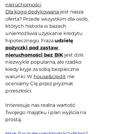
nieruchomości
Dla kogo dedykowana
 jest nasza 
oferta? Przede wszystkim dla osób, 
których historia w bazach 
uniemożliwia uzyskanie kredytu 
hipotecznego. Fraza 
udzielę 
pożyczki pod zastaw 
nieruchomości bez BIK
 jest dziś 
niezwykle popularna, ale rzadko 
kiedy kryje za sobą bezpieczne 
warunki. W 
house&credit
 nie 
oceniamy Cię przez pryzmat 
przeszłości. 
Interesuje nas realna wartość 
Twojego majątku i plan wyjścia na 
prostą.
https://youtube.com/shorts/xOwfKbag2