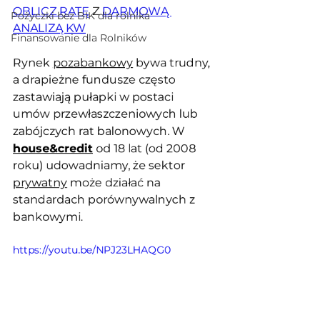
OBLICZ RATĘ
 Z 
DARMOWĄ 
Pożyczki bez BIK dla rolnika
ANALIZĄ KW
Finansowanie dla Rolników
Rynek 
pozabankowy
 bywa trudny, 
a drapieżne fundusze często 
zastawiają pułapki w postaci 
umów przewłaszczeniowych lub 
zabójczych rat balonowych. W 
house&credit
 od 18 lat (od 2008 
roku) udowadniamy, że sektor 
prywatny
 może działać na 
standardach porównywalnych z 
bankowymi.
https://youtu.be/NPJ23LHAQG0