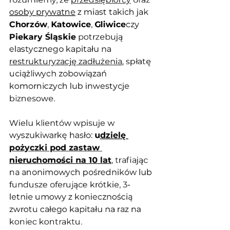
osoby prywatne
 z miast takich jak 
Chorzów
, 
Katowice
, 
Gliwice
czy 
Piekary Śląskie
 potrzebują 
elastycznego kapitału na 
restrukturyzację zadłużenia
, spłatę 
uciążliwych zobowiązań 
komorniczych lub inwestycje 
biznesowe.
Wielu klientów wpisuje w 
wyszukiwarkę hasło: 
u
dzielę 
pożyczki pod zastaw 
nieruchomości na 10 lat
, trafiając 
na anonimowych pośredników lub 
fundusze oferujące krótkie, 3-
letnie umowy z koniecznością 
zwrotu całego kapitału na raz na 
koniec kontraktu. 