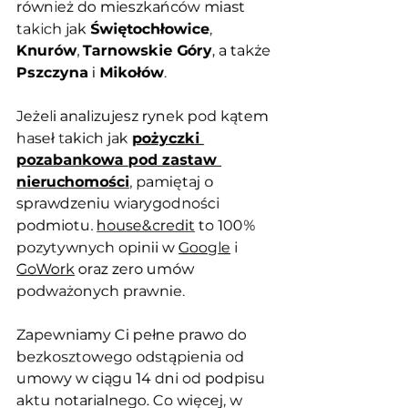
również do mieszkańców miast 
takich jak 
Świętochłowice
, 
Knurów
, 
Tarnowskie Góry
, a także 
Pszczyna
 i 
Mikołów
.
Jeżeli analizujesz rynek pod kątem 
haseł takich jak 
pożyczki 
pozabankowa pod zastaw 
nieruchomości
, pamiętaj o 
sprawdzeniu wiarygodności 
podmiotu. 
house&credit
 to 100% 
pozytywnych opinii w 
Google
 i 
GoWork
 oraz zero umów 
podważonych prawnie. 
Zapewniamy Ci pełne prawo do 
bezkosztowego odstąpienia od 
umowy w ciągu 14 dni od podpisu 
aktu notarialnego. Co więcej, w 