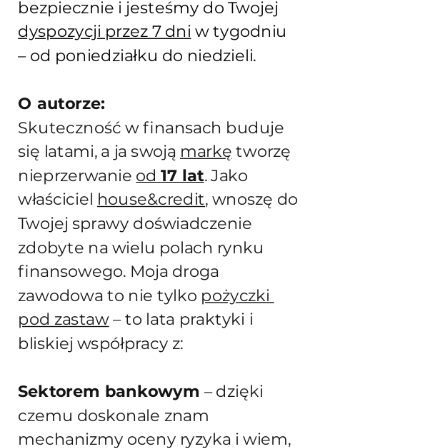
bezpiecznie i jesteśmy do Twojej 
dyspozycji przez 7 dni
 w tygodniu 
– od poniedziałku do niedzieli.
O autorze:
Skuteczność w finansach buduje 
się latami, a ja swoją 
markę
 tworzę 
nieprzerwanie 
od 
17 lat
. Jako 
właściciel 
house&credit
, wnoszę do 
Twojej sprawy doświadczenie 
zdobyte na wielu polach rynku 
finansowego. Moja droga 
zawodowa to nie tylko 
pożyczki 
pod zastaw
 – to lata praktyki i 
bliskiej współpracy z:
Sektorem bankowym
 – dzięki 
czemu doskonale znam 
mechanizmy oceny ryzyka i wiem, 