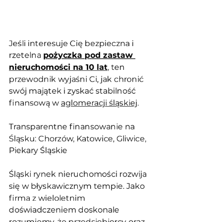
Jeśli interesuje Cię bezpieczna i 
rzetelna 
pożyczka pod zastaw 
nieruchomości na 10 lat
, ten 
przewodnik wyjaśni Ci, jak chronić 
swój majątek i zyskać stabilność 
finansową w 
aglomeracji śląskiej
.
Transparentne finansowanie na 
Śląsku: Chorzów, Katowice, Gliwice, 
Piekary Śląskie
Śląski rynek nieruchomości rozwija 
się w błyskawicznym tempie. Jako 
firma z wieloletnim 
doświadczeniem doskonale 
rozumiemy, że 
przedsiębiorcy
 oraz 