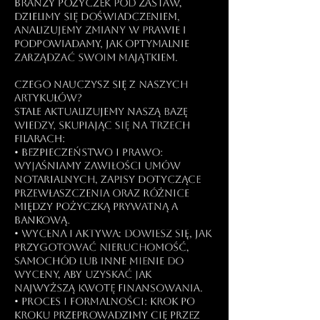
branży pożyczek pod zastaw,
dzielimy się doświadczeniem,
analizujemy zmiany w prawie i
podpowiadamy, jak optymalnie
zarządzać swoim majątkiem.
Czego nauczysz się z naszych
artykułów?
Stale aktualizujemy naszą bazę
wiedzy, skupiając się na trzech
filarach:
• Bezpieczeństwo i Prawo:
Wyjaśniamy zawiłości umów
notarialnych, zapisy dotyczące
przewłaszczenia oraz różnice
między pożyczką prywatną a
bankową.
• Wycena i Aktywa: Dowiesz się, jak
przygotować nieruchomość,
samochód lub inne mienie do
wyceny, aby uzyskać jak
najwyższą kwotę finansowania.
• Proces i Formalności: Krok po
kroku przeprowadzimy Cię przez