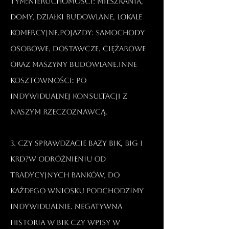
tym:Nieruchomości: mieszkania,
domy, działki budowlane, lokale
komercyjne.Pojazdy: samochody
osobowe, dostawcze, ciężarowe
oraz maszyny budowlane.Inne
kosztowności: po
indywidualnej konsultacji z
naszym rzeczoznawcą.​
3. Czy sprawdzacie bazy BIK, BIG i
KRD?W odróżnieniu od
tradycyjnych banków, do
każdego wniosku podchodzimy
indywidualnie. Negatywna
historia w BIK czy wpisy w