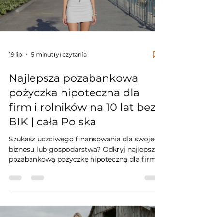
19 lip
5 minut(y) czytania
Najlepsza pozabankowa
pożyczka hipoteczna dla
firm i rolników na 10 lat bez
BIK | cała Polska
Szukasz uczciwego finansowania dla swojego
biznesu lub gospodarstwa? Odkryj najlepszą
pozabankową pożyczkę hipoteczną dla firm i
rolników na 10 lat bez weryfikacji BIK.
Gwarantujemy 100% bezpieczeństwa –
zabezpieczenie wyłącznie w Dziale IV Księgi
Wieczystej, bez ryzyka przewłaszczenia i bez
drapieżnych rat balonowych. Akceptujemy