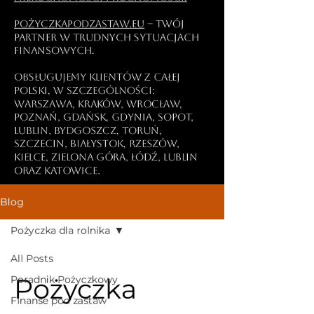
PożyczkaPodZastaw.eu
– Twój
partner w trudnych sytuacjach
finansowych.
Obsługujemy klientów z całej
Polski, w szczególności:
Warszawa, Kraków, Wrocław,
Poznań, Gdańsk, Gdynia, Sopot,
Lublin, Bydgoszcz, Toruń,
Szczecin, Białystok, Rzeszów,
Kielce, Zielona Góra, Łódź, Lublin
oraz Katowice.
Blog
Pożyczka dla rolnika
All Posts
Pożyczka
Poradnik Pożyczkowy
Finanse pod zastaw