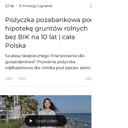
22 lip
5 minut(y) czytania
Pożyczka pozabankowa pod
hipotekę gruntów rolnych
bez BIK na 10 lat | cała
Polska
Szukasz bezpiecznego finansowania dla
gospodarstwa? Prywatna pożyczka
oddłużeniowa dla rolnika pod zastaw ziemi to
szansa na stabilność bez sprawdzania baz BIK
i KRD. Jako niezależny inwestor oferuję
pożyczki pod zastaw gruntów rolnych w całej
Polsce z okresem spłaty do 10 lat (bez rat
balonowych). Gwarantuję 100%
bezpieczeństwa – zabezpieczeniem jest
wyłącznie wpis do Działu IV KW, co oznacza
kategoryczny brak umów przewłaszczenia.
Load video
Zadzwoń i zachowaj własność swojej ziemi!