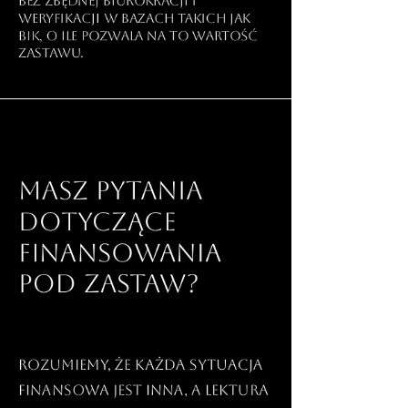
bez zbędnej biurokracji i
weryfikacji w bazach takich jak
BIK, o ile pozwala na to wartość
zastawu.
Masz pytania
dotyczące
finansowania
pod zastaw?
Rozumiemy, że każda sytuacja
finansowa jest inna, a lektura