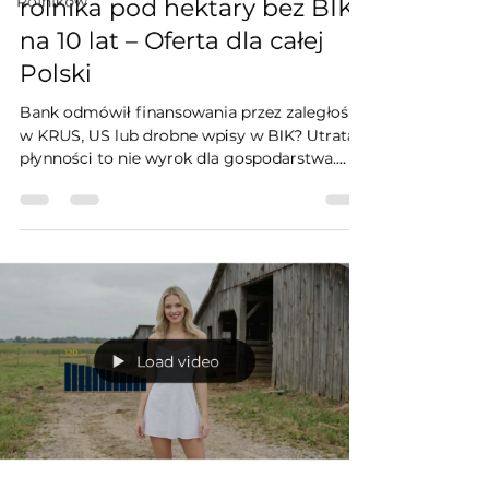
Rolników
rolnika pod hektary bez BIK
na 10 lat – Oferta dla całej
Polski
Bank odmówił finansowania przez zaległości
w KRUS, US lub drobne wpisy w BIK? Utrata
płynności to nie wyrok dla gospodarstwa.
Sprawdź, jak działa bezpieczna pożyczka
hipoteczna dla rolników pod zastaw ziemi.
Jako bezpośredni inwestor oferuję stabilny
kapitał na 10 lat z pełną amortyzacją.
Gwarantuję żelazne zasady: zabezpieczenie
wyłącznie w Dziale IV Księgi Wieczystej (zero
przewłaszczeń!) i brak rat balonowych.
Decyzja w 120 minut.
Load video