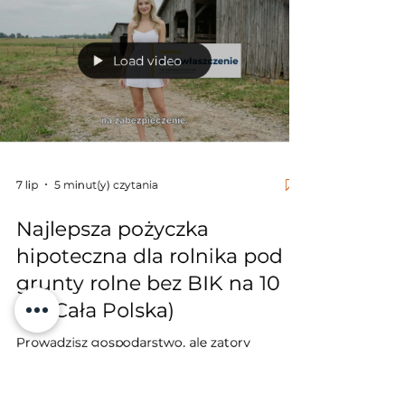
mieszkania, domy, lokale komercyjne oraz
ziemię rolną w całej Polsce. Odzyskaj
płynność finansową z niezależnym
Load video
inwestorem. Zadzwoń i zapytaj: 514
7 lip
5 minut(y) czytania
Najlepsza pożyczka
hipoteczna dla rolnika pod
grunty rolne bez BIK na 10
lat (Cała Polska)
Prowadzisz gospodarstwo, ale zatory
płatnicze i zadłużenie w KRUS blokują Twoją
płynność? Banki odmawiają pomocy przez
BIK? W niezależnej firmie house&credit