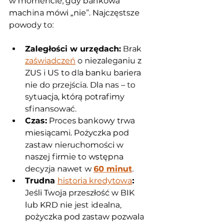
w momencie, gdy bankowa 
machina mówi „nie”. Najczęstsze 
powody to:
Zaległości w urzędach:
 Brak 
zaświadczeń
 o niezaleganiu z 
ZUS i US to dla banku bariera 
nie do przejścia. Dla nas – to 
sytuacja, którą potrafimy 
sfinansować.
Czas:
 Proces bankowy trwa 
miesiącami. Pożyczka pod 
zastaw nieruchomości w 
naszej firmie to wstępna 
decyzja nawet w 
60 minut
.
Trudna 
historia kredytowa
:
Jeśli Twoja przeszłość w BIK 
lub KRD nie jest idealna, 
pożyczka pod zastaw pozwala 