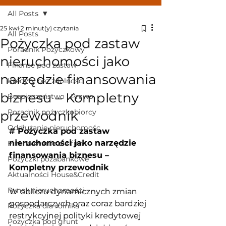
All Posts
25 kwi
2 minut(y) czytania
All Posts
Pożyczka pod zastaw
Poradnik Pożyczkowy
nieruchomości jako
Finanse pod zastaw
narzędzie finansowania
Kredyty bez zdolności
biznesu – Kompletny
Bezpieczeństwo i Prawo
Poradnik pożyczkobiorcy
przewodnik
Oddłużanie nieruchomośc
# Pożyczka pod zastaw 
nieruchomości jako narzędzie 
Finansowanie dla firm
finansowania biznesu – 
Pożyczki pozabankowe
Kompletny przewodnik
Aktualności House&Credit
Rynek nieruchomości
W obliczu dynamicznych zmian 
gospodarczych oraz coraz bardziej 
Pożyczka dla rolnika
restrykcyjnej polityki kredytowej 
Pożyczka pod grunt