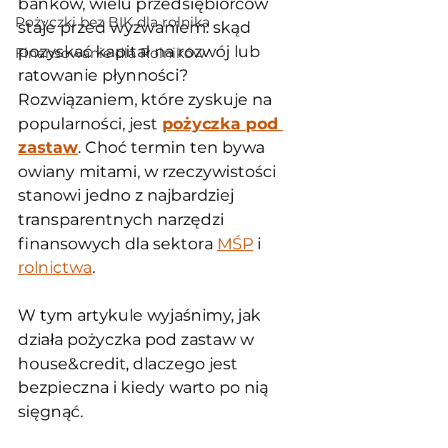
banków, wielu przedsiębiorców 
Pożyczki bez BIK dla rolnika
staje przed wyzwaniem: skąd 
pozyskać kapitał na rozwój lub 
Finansowanie dla Rolników
ratowanie płynności? 
Rozwiązaniem, które zyskuje na 
popularności, jest 
pożyczka pod 
zastaw
. Choć termin ten bywa 
owiany mitami, w rzeczywistości 
stanowi jedno z najbardziej 
transparentnych narzędzi 
finansowych dla sektora 
MŚP
 i 
rolnictwa
.
W tym artykule wyjaśnimy, jak 
działa pożyczka pod zastaw w 
house&credit, dlaczego jest 
bezpieczna i kiedy warto po nią 
sięgnąć.