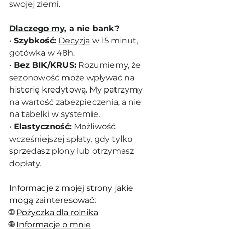
swojej ziemi.
Dlaczego my
, a nie bank?
• 
Szybkość:
Decyzja
 w 15 minut, 
gotówka w 48h.
• 
Bez BIK/KRUS:
 Rozumiemy, że 
sezonowość może wpływać na 
historię kredytową. My patrzymy 
na wartość zabezpieczenia, a nie 
na tabelki w systemie.
• 
Elastyczność:
 Możliwość 
wcześniejszej spłaty, gdy tylko 
sprzedasz plony lub otrzymasz 
dopłaty.
Informacje z mojej strony jakie 
mogą zainteresować:
🌐 
Pożyczka dla rolnika
🌐 
Informacje o mnie