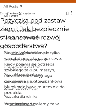
All Posts
2 maj
1 minut(y) czytania
All Posts
Pożyczka pod zastaw
Poradnik Pożyczkowy
ziemi: Jak bezpiecznie
Finanse pod zastaw
sfinansować rozwój
Kredyty bez zdolności
gospodarstwa?
Bezpieczeństwo i Prawo
Poradnik pożyczkobiorcy
Dla 
rolnika
 ziemia to nie tylko 
warsztat pracy, to dziedzictwo. 
Oddłużanie nieruchomośc
Kiedy pojawia się potrzeba 
Finansowanie dla firm
szybkiego zakupu maszyn, 
Pożyczki pozabankowe
nawozów lub okazyjnego 
dokupienia gruntów, bankowa 
Aktualności House&Credit
biurokracja bywa murem nie do 
Rynek nieruchomości
przebicia. 
Pożyczka dla rolnika
Pożyczka pod grunt
W 
house&credit
 wiemy, że w 