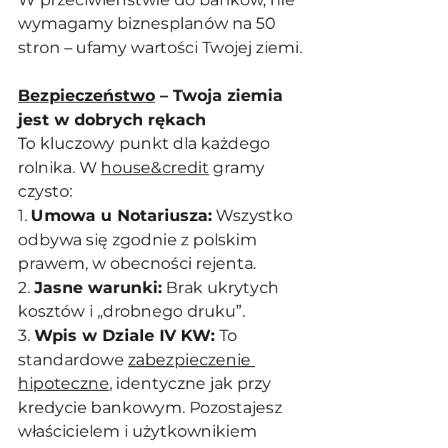
wymagamy biznesplanów na 50 
stron – ufamy wartości Twojej ziemi.
Bezpieczeństwo
 – Twoja ziemia 
jest w dobrych rękach
To kluczowy punkt dla każdego 
rolnika. W 
house&credit
 gramy 
czysto:
1. 
Umowa u Notariusza:
 Wszystko 
odbywa się zgodnie z polskim 
prawem, w obecności rejenta.
2. 
Jasne warunki:
 Brak ukrytych 
kosztów i „drobnego druku”.
3. 
Wpis w Dziale IV KW:
 To 
standardowe 
zabezpieczenie 
hipoteczne
, identyczne jak przy 
kredycie bankowym. Pozostajesz 
właścicielem i użytkownikiem 