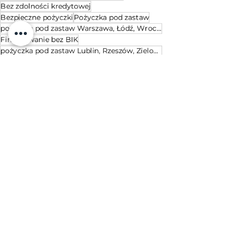
Bez zdolności kredytowej
Bezpieczne pożyczki
Pożyczka pod zastaw
pożyczka pod zastaw Warszawa, Łódź, Wrocław, Kraków, Katowice, Poznań, Gdańsk, Gdynia, Sopot
Finansowanie bez BIK
pożyczka pod zastaw Lublin, Rzeszów, Zielona Góra, Kielce, Toruń, Bydgoszcz, Olsztyn, Szczecin
Zastaw działki
pożyczka pod zastaw nieruchomości
Poradnik finansowy
Brak zdolności kredytowej
Pożyczka pozabankowa
poradnik finansowy
pożyczka pod zastaw działki
finansowanie pod zastaw
pożyczki bez BIK
poradnik pożyczkobiorcy
kapitał obrotowy pod zastaw
finansowanie dla rolników
zastaw gruntu rolnego
Inwestor prywatny
warunki pożyczki prywatnej
Poradnik Pożyczkowy
Finanse pod zastaw
Kredyty bez zdolności