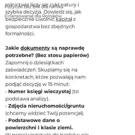
rolnictwie liczy się cykl natury i 
Pożyczki bez BIK dla rolnika
szybka decyzja. Dowiedz się, jak 
Finansowanie dla Rolników
bezpiecznie uwolnić 
kapitał
 z 
gospodarstwa bez zbędnych 
formalności.
Jakie 
dokumenty
 są naprawdę 
potrzebne? (Bez stosu papierów)
Zapomnij o dziesiątkach 
zaświadczeń. Skupiamy się na 
konkretach, które pozwalają nam 
podjąć decyzję w 15 minut:
• 
Numer księgi wieczystej
 (to 
podstawa analizy).
• 
Zdjęcia nieruchomości/gruntu
(chcemy widzieć Twój potencjał).
• 
Podstawowe dane o 
powierzchni i klasie ziemi.
W przeciwieństwie do banków, nie 