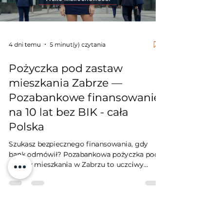
4 dni temu
5 minut(y) czytania
Pożyczka pod zastaw
mieszkania Zabrze —
Pozabankowe finansowanie
na 10 lat bez BIK - cała
Polska
Szukasz bezpiecznego finansowania, gdy
bank odmówił? Pozabankowa pożyczka pod
zastaw mieszkania w Zabrzu to uczciwy
kapitał dla firm, rolników i osób prywatnych.
Jako niezależny inwestor gwarantuję okres
spłaty do 10 lat z pełną amortyzacją, brak
weryfikacji w bazach BIK czy KRD oraz
bezpieczny wpis wyłącznie w Dziale IV Księgi