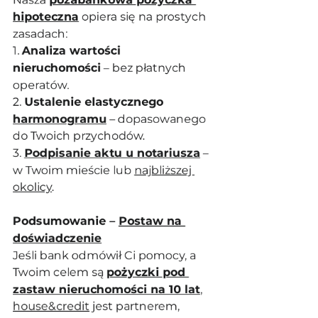
hipoteczna
 opiera się na prostych 
zasadach:
1. 
Analiza wartości 
nieruchomości
 – bez płatnych 
operatów.
2. 
Ustalenie elastycznego 
harmonogramu
 – dopasowanego 
do Twoich przychodów.
3. 
Podpisanie aktu u notariusza
 – 
w Twoim mieście lub 
najbliższej 
okolicy
.
Podsumowanie – 
Postaw na 
doświadczenie
Jeśli bank odmówił Ci pomocy, a 
Twoim celem są 
pożyczki pod 
zastaw nieruchomości na 10 lat
, 
house&credit
 jest partnerem, 