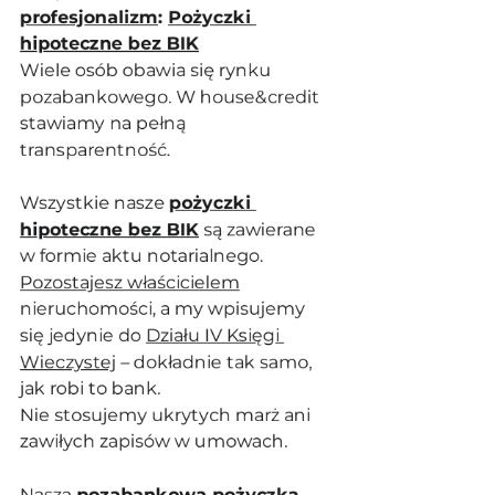
profesjonalizm
: 
Pożyczki 
hipoteczne bez BIK
Wiele osób obawia się rynku 
pozabankowego. W house&credit 
stawiamy na pełną 
transparentność. 
Wszystkie nasze 
pożyczki 
hipoteczne bez BIK
 są zawierane 
w formie aktu notarialnego. 
Pozostajesz właścicielem
nieruchomości, a my wpisujemy 
się jedynie do 
Działu IV Księgi 
Wieczystej
 – dokładnie tak samo, 
jak robi to bank.
Nie stosujemy ukrytych marż ani 
zawiłych zapisów w umowach. 
Nasza 
pozabankowa pożyczka 