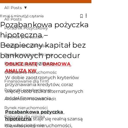
All Posts
11 maj
4 minut(y) czytania
All Posts
Pozabankowa pożyczka
Poradnik Pożyczkowy
hipoteczna –
Finanse pod zastaw
Bezpieczny kapitał bez
Kredyty bez zdolności
bankowych procedur
Bezpieczeństwo i Prawo
Poradnik pożyczkobiorcy
OBLICZ RATĘ
 Z 
DARMOWĄ 
ANALIZĄ KW
Oddłużanie nieruchomośc
W dobie zaostrzonych kryteriów 
Finansowanie dla firm
przyznawania kredytów, coraz 
Pożyczki pozabankowe
więcej osób szuka alternatywnych 
źródeł finansowania. 
Aktualności House&Credit
Rynek nieruchomości
Pozabankowa pożyczka 
Pożyczka dla rolnika
hipoteczna
 staje się realną szansą 
Pożyczka pod grunt
dla właścicieli nieruchomości, 