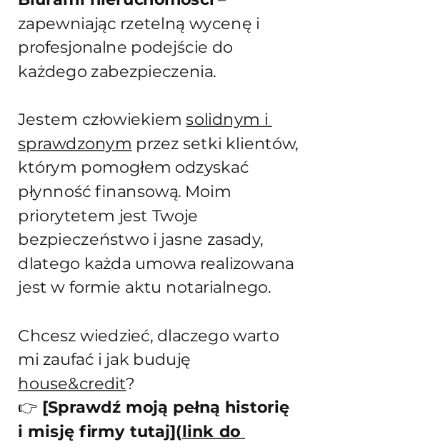
zapewniając rzetelną wycenę i 
profesjonalne podejście do 
każdego zabezpieczenia.
Jestem człowiekiem 
solidnym i 
sprawdzonym
 przez setki klientów, 
którym pomogłem odzyskać 
płynność finansową. Moim 
priorytetem jest Twoje 
bezpieczeństwo i jasne zasady, 
dlatego każda umowa realizowana 
jest w formie aktu notarialnego.
Chcesz wiedzieć, dlaczego warto 
mi zaufać i jak buduję 
house&credit
?
👉 
[Sprawdź moją pełną historię 
i misję firmy tutaj](
link do 