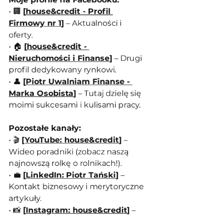
• 🏢 
[
house&credit - Profil 
Firmowy nr 1
]
 – Aktualności i 
oferty.
• 🏠 
[
house&credit - 
Nieruchomości i Finanse
]
 – Drugi 
profil dedykowany rynkowi.
• 👤 
[
Piotr Uwalniam Finanse - 
Marka Osobista
]
 – Tutaj dzielę się 
moimi sukcesami i kulisami pracy.
Pozostałe kanały:
• 🎬 
[
YouTube: house&credit
]
 – 
Wideo poradniki (zobacz naszą 
najnowszą rolkę o rolnikach!).
• 💼 
[
LinkedIn: Piotr Tański
]
 – 
Kontakt biznesowy i merytoryczne 
artykuły.
• 📸 
[
Instagram: house&credit
]
 – 