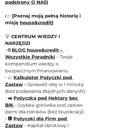
podstrony O NAS
)
👉 
[Poznaj moją pełną historię i 
misję 
house&credit
]
💡
 CENTRUM WIEDZY I 
NARZĘDZI
• 🌐 
BLOG house&credit – 
Wszystkie Poradniki
 – Twoje 
kompendium wiedzy o 
bezpiecznym finansowaniu.
• 📈 
Kalkulator Pożyczki pod 
Zastaw
 – Sprawdź ratę w 1 minutę 
(bez podawania zbędnych danych).
• 🚜 
Pożyczka pod Hektary bez 
BIK
– Szybka gotówka pod zastaw 
ziemi dla rolników (bez biurokracji).
• 🏢 
Pożyczki dla Firm pod 
Zastaw
 – Kapitał obrotowy i 