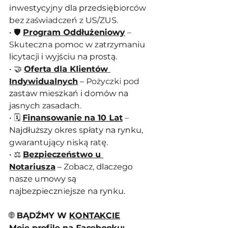
inwestycyjny dla przedsiębiorców 
bez zaświadczeń z US/ZUS.
• 🛡️ 
Program Oddłużeniowy
 – 
Skuteczna pomoc w zatrzymaniu 
licytacji i wyjściu na prostą.
• 🤝 
Oferta dla Klientów 
Indywidualnych
 – Pożyczki pod 
zastaw mieszkań i domów na 
jasnych zasadach.
• 🗓️ 
Finansowanie na 10 Lat
 – 
Najdłuższy okres spłaty na rynku, 
gwarantujący niską ratę.
• ⚖️ 
Bezpieczeństwo u 
Notariusza
 – Zobacz, dlaczego 
nasze umowy są 
najbezpieczniejsze na rynku.
🌐
 BĄDŹMY W 
KONTAKCIE
Moje profile na Facebooku: