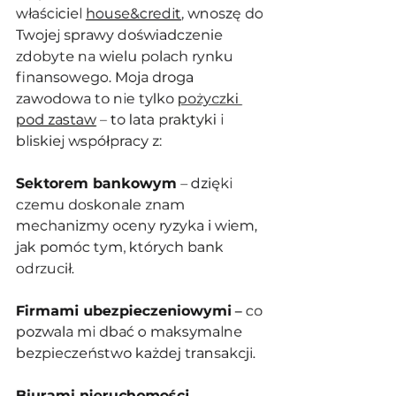
właściciel 
house&credit
, wnoszę do 
Twojej sprawy doświadczenie 
zdobyte na wielu polach rynku 
finansowego. Moja droga 
zawodowa to nie tylko 
pożyczki 
pod zastaw
 – to lata praktyki i 
bliskiej współpracy z:
Sektorem bankowym
 – dzięki 
czemu doskonale znam 
mechanizmy oceny ryzyka i wiem, 
jak pomóc tym, których bank 
odrzucił.
Firmami ubezpieczeniowymi
 – co 
pozwala mi dbać o maksymalne 
bezpieczeństwo każdej transakcji.
Biurami nieruchomości
 – 