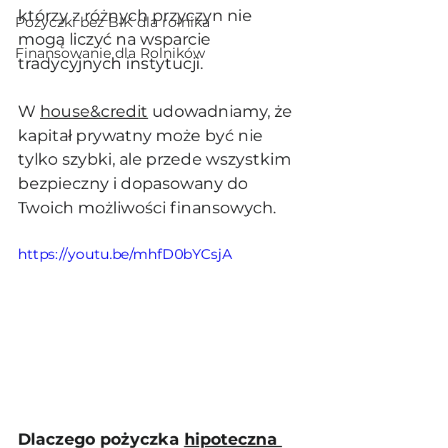
którzy z różnych przyczyn nie 
Pożyczki bez BIK dla rolnika
mogą liczyć na wsparcie 
Finansowanie dla Rolników
tradycyjnych instytucji. 
W 
house&credit
 udowadniamy, że 
kapitał prywatny może być nie 
tylko szybki, ale przede wszystkim 
bezpieczny i dopasowany do 
Twoich możliwości finansowych.
https://youtu.be/mhfD0bYCsjA
Dlaczego pożyczka 
hipoteczna 