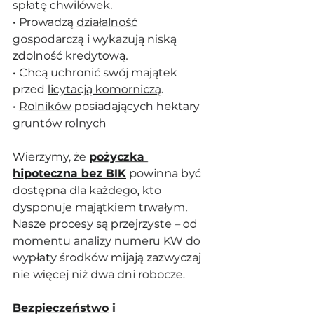
spłatę chwilówek.
• Prowadzą 
działalność
gospodarczą i wykazują niską 
zdolność kredytową.
• Chcą uchronić swój majątek 
przed 
licytacją komorniczą
.
• 
Rolników
 posiadających hektary 
gruntów rolnych
Wierzymy, że 
pożyczka 
hipoteczna bez BIK
 powinna być 
dostępna dla każdego, kto 
dysponuje majątkiem trwałym. 
Nasze procesy są przejrzyste – od 
momentu analizy numeru KW do 
wypłaty środków mijają zazwyczaj 
nie więcej niż dwa dni robocze.
Bezpieczeństwo
 i 