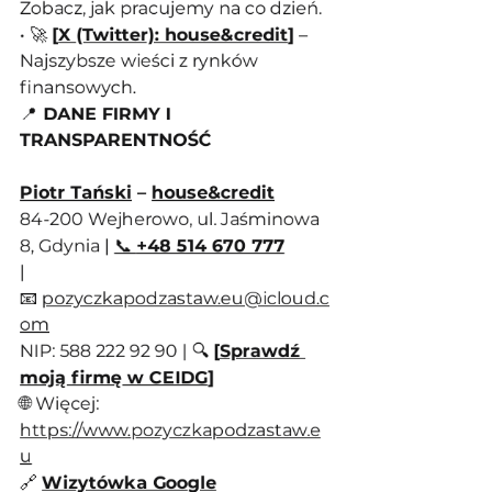
Zobacz, jak pracujemy na co dzień.
• 🚀 
[
X (Twitter): house&credit
]
 – 
Najszybsze wieści z rynków 
finansowych.
📍
 DANE FIRMY I 
TRANSPARENTNOŚĆ
Piotr Tański
 – 
house&credit
84-200 Wejherowo, ul. Jaśminowa 
8, Gdynia | 
📞 
+48 514 670 777
| 
📧 
pozyczkapodzastaw.eu@icloud.c
om
NIP: 588 222 92 90 | 🔍 
[
Sprawdź 
moją firmę w CEIDG
]
🌐 Więcej: 
https://www.pozyczkapodzastaw.e
u
🔗 
Wizytówka Google