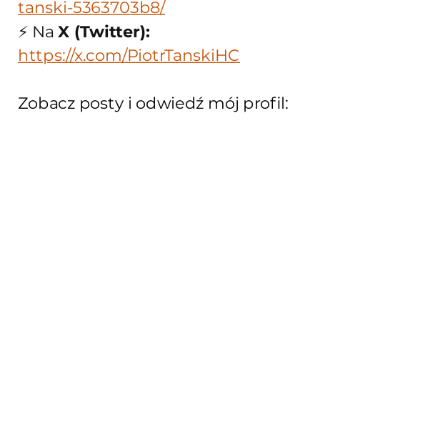
tanski-5363703b8/
⚡ Na 
X (Twitter): 
https://x.com/PiotrTanskiHC
Zobacz posty i odwiedź mój profil: