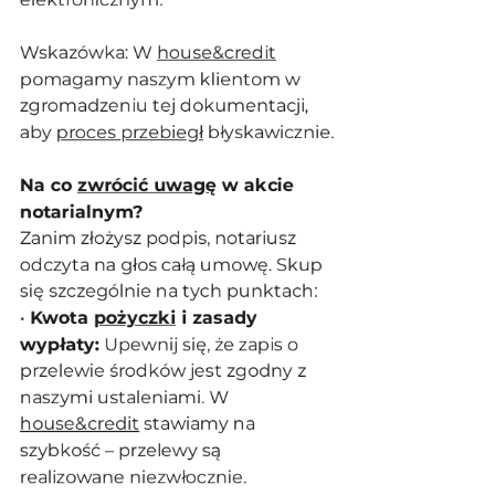
Wskazówka: W 
house&credit
pomagamy naszym klientom w 
zgromadzeniu tej dokumentacji, 
aby 
proces przebiegł
 błyskawicznie.
Na co 
zwrócić uwagę
 w akcie 
notarialnym?
Zanim złożysz podpis, notariusz 
odczyta na głos całą umowę. Skup 
się szczególnie na tych punktach:
• 
Kwota 
pożyczki
 i zasady 
wypłaty:
 Upewnij się, że zapis o 
przelewie środków jest zgodny z 
naszymi ustaleniami. W 
house&credit
 stawiamy na 
szybkość – przelewy są 
realizowane niezwłocznie.