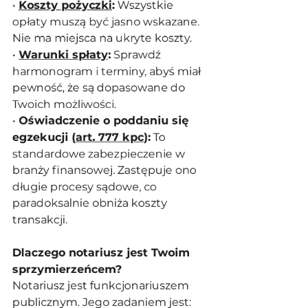
• 
Koszty pożyczki
:
 Wszystkie 
opłaty muszą być jasno wskazane. 
Nie ma miejsca na ukryte koszty.
• 
Warunki spłaty
:
 Sprawdź 
harmonogram i terminy, abyś miał 
pewność, że są dopasowane do 
Twoich możliwości.
• 
Oświadczenie o poddaniu się 
egzekucji (
art. 777 kpc
):
 To 
standardowe zabezpieczenie w 
branży finansowej. Zastępuje ono 
długie procesy sądowe, co 
paradoksalnie obniża koszty 
transakcji.
Dlaczego notariusz jest Twoim 
sprzymierzeńcem?
Notariusz jest funkcjonariuszem 
publicznym. Jego zadaniem jest: