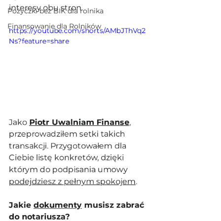
interesy obu stron.
Pożyczki bez BIK dla rolnika
Finansowanie dla Rolników
https://youtube.com/shorts/AMbJThVq2
Ns?feature=share
Jako 
Piotr Uwalniam Finanse
, 
przeprowadziłem setki takich 
transakcji. Przygotowałem dla 
Ciebie listę konkretów, dzięki 
którym do podpisania umowy 
podejdziesz z pełnym spokojem
.
Jakie 
dokumenty
 musisz zabrać 
do notariusza?