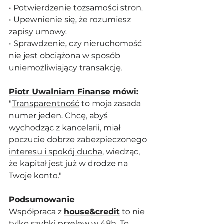
• Potwierdzenie tożsamości stron.
• Upewnienie się, że rozumiesz 
zapisy umowy.
• Sprawdzenie, czy nieruchomość 
nie jest obciążona w sposób 
uniemożliwiający transakcję.
Piotr Uwalniam Finanse
 mówi:
"
Transparentność
 to moja zasada 
numer jeden. Chcę, abyś 
wychodząc z kancelarii, miał 
poczucie dobrze zabezpieczonego 
interesu i spokój ducha
, wiedząc, 
że kapitał jest już w drodze na 
Twoje konto."
Podsumowanie
Współpraca z 
house&credit
 to nie 
tylko szybki przelew w 48h. To 