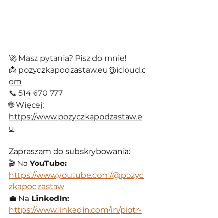
🚀 Masz pytania? Pisz do mnie!
📩 
pozyczkapodzastaw.eu@icloud.c
om
📞 514 670 777
🌐 Więcej: 
https://www.pozyczkapodzastaw.e
u
Zapraszam do subskrybowania:
🎬 Na 
YouTube: 
https://www.youtube.com/@pozyc
zkapodzastaw
💼 Na 
LinkedIn: 
https://www.linkedin.com/in/piotr-