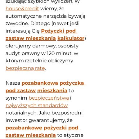
szukając szybkich wyliczeń. W 
house&credit
 wiemy, że 
automatyczne narzędzia bywają 
zawodne. Dlatego (nawet jeśli 
interesują Cię 
Pożyczki pod 
zastaw mieszkania
kalkulator
) 
oferujemy darmowy, osobisty 
audyt prawny w 120 minut, w 
którym rzetelnie obliczymy 
bezpieczną ratę
.
Nasza 
pozabankowa
pożyczka 
pod zastaw
mieszkania
 to 
synonim 
bezpieczeństwa
 i 
najwyższych standardów
notarialnych. Jako bezpośredni 
inwestor gwarantujemy, że 
pozabankowe
pożyczki pod 
zastaw mieszkania
 to etyczne 