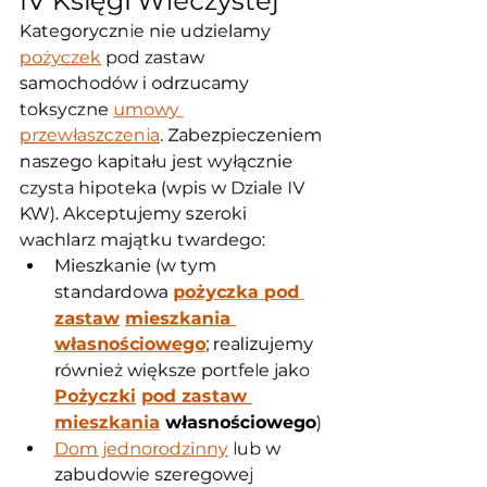
IV Księgi Wieczystej
Kategorycznie nie udzielamy 
pożyczek
 pod zastaw 
samochodów i odrzucamy 
toksyczne 
umowy 
przewłaszczenia
. Zabezpieczeniem 
naszego kapitału jest wyłącznie 
czysta hipoteka (wpis w Dziale IV 
KW). Akceptujemy szeroki 
wachlarz majątku twardego:
Mieszkanie (w tym 
standardowa 
pożyczka pod 
zastaw
mieszkania 
własnościowego
; realizujemy 
również większe portfele jako 
Pożyczki
pod zastaw 
mieszkania
 własnościowego
)
Dom jednorodzinny
 lub w 
zabudowie szeregowej