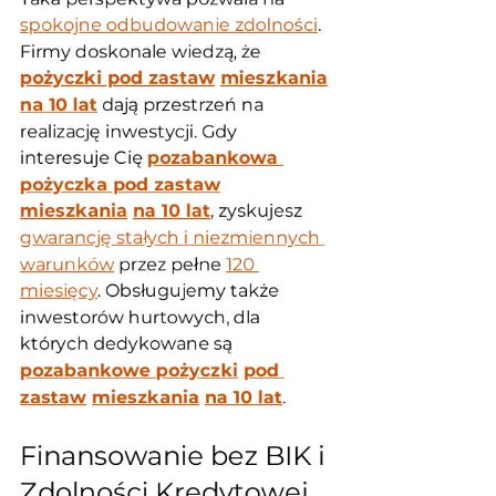
spokojne odbudowanie zdolności
. 
Firmy doskonale wiedzą, że 
pożyczki pod zastaw
mieszkania
na 10 lat
 dają przestrzeń na 
realizację inwestycji. Gdy 
interesuje Cię 
pozabankowa 
pożyczka pod zastaw
mieszkania
na 10 lat
, zyskujesz 
gwarancję stałych i niezmiennych 
warunków
 przez pełne 
120 
miesięcy
. Obsługujemy także 
inwestorów hurtowych, dla 
których dedykowane są 
pozabankowe pożyczki
pod 
zastaw
mieszkania
na 10 lat
.
Finansowanie bez BIK i 
Zdolności Kredytowej