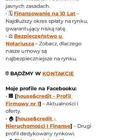
jasnych zasadach.
• 🗓️ 
Finansowanie na 10 Lat
 – 
Najdłuższy okres spłaty na rynku, 
gwarantujący niską ratę.
• ⚖️ 
Bezpieczeństwo u 
Notariusza
 – Zobacz, dlaczego 
nasze umowy są 
najbezpieczniejsze na rynku.
🌐
 BĄDŹMY W 
KONTAKCIE
Moje profile na Facebooku:
• 🏢 
[
house&credit - Profil 
Firmowy nr 1
]
 – Aktualności i 
oferty.
• 🏠 
[
house&credit - 
Nieruchomości i Finanse
]
 – Drugi 
profil dedykowany rynkowi.