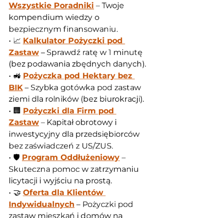
Wszystkie Poradniki
 – Twoje 
kompendium wiedzy o 
bezpiecznym finansowaniu.
• 📈 
Kalkulator Pożyczki pod 
Zastaw
 – Sprawdź ratę w 1 minutę 
(bez podawania zbędnych danych).
• 🚜 
Pożyczka pod Hektary bez 
BIK
 – Szybka gotówka pod zastaw 
ziemi dla rolników (bez biurokracji).
• 🏢 
Pożyczki dla Firm pod 
Zastaw
 – Kapitał obrotowy i 
inwestycyjny dla przedsiębiorców 
bez zaświadczeń z US/ZUS.
• 🛡️ 
Program Oddłużeniowy
 – 
Skuteczna pomoc w zatrzymaniu 
licytacji i wyjściu na prostą.
• 🤝 
Oferta dla Klientów 
Indywidualnych
 – Pożyczki pod 
zastaw mieszkań i domów na 