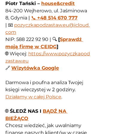
Piotr Tański – 
house&credit
84-200 Wejherowo, ul. Jaśminowa 
8, Gdynia | 
📞 
+48 514 670 777
| 📧 
pozyczkapodzastaw.eu@icloud.
com
NIP: 588 222 92 90 | 🔍 
[
Sprawdź 
moją firmę w CEIDG
]
🌐 Więcej: 
https://www.pozyczkapod
zastaw.eu
🔗 
Wizytówka Google
Darmowa i poufna analiza Twojej 
księgi wieczystej w 2 godziny. 
Działamy w całej Polsce
.
🌐
 ŚLEDŹ NAS I 
BĄDŹ NA 
BIEŻĄCO
Chcesz wiedzieć, jak uwalniamy 
finanse naszych klientów w czasie 