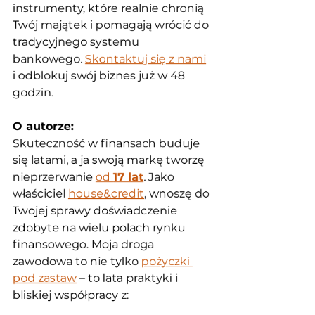
instrumenty, które realnie chronią 
Twój majątek i pomagają wrócić do 
tradycyjnego systemu 
bankowego. 
Skontaktuj się z nami
i odblokuj swój biznes już w 48 
godzin.
O autorze:
Skuteczność w finansach buduje 
się latami, a ja swoją markę tworzę 
nieprzerwanie 
od 
17 lat
. Jako 
właściciel 
house&credit
, wnoszę do 
Twojej sprawy doświadczenie 
zdobyte na wielu polach rynku 
finansowego. Moja droga 
zawodowa to nie tylko 
pożyczki 
pod zastaw
 – to lata praktyki i 
bliskiej współpracy z: