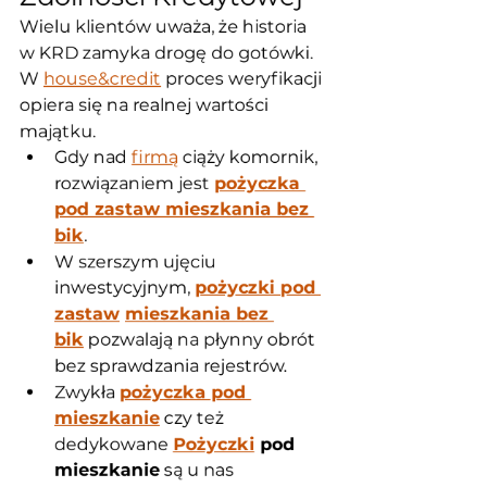
Wielu klientów uważa, że historia 
w KRD zamyka drogę do gotówki. 
W 
house&credit
 proces weryfikacji 
opiera się na realnej wartości 
majątku.
Gdy nad 
firmą
 ciąży komornik, 
rozwiązaniem jest 
pożyczka 
pod zastaw mieszkania bez 
bik
.
W szerszym ujęciu 
inwestycyjnym, 
pożyczki pod 
zastaw
mieszkania bez 
bik
 pozwalają na płynny obrót 
bez sprawdzania rejestrów.
Zwykła 
pożyczka pod 
mieszkanie
 czy też 
dedykowane 
Pożyczki
 pod 
mieszkanie
 są u nas 