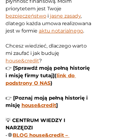
płynność finansową. Moim 
priorytetem jest Twoje 
bezpieczeństwo
 i 
jasne zasady
, 
dlatego każda umowa realizowana 
jest w formie 
aktu notarialnego
.
Chcesz wiedzieć, dlaczego warto 
mi zaufać i jak buduję 
house&credit
?
👉 
[Sprawdź moją pełną historię 
i misję firmy tutaj](
link do 
podstrony O NAS
)
👉 
[Poznaj moją pełną historię i 
misję 
house&credit
]
💡
 CENTRUM WIEDZY I 
NARZĘDZI
• 🌐 
BLOG house&credit – 