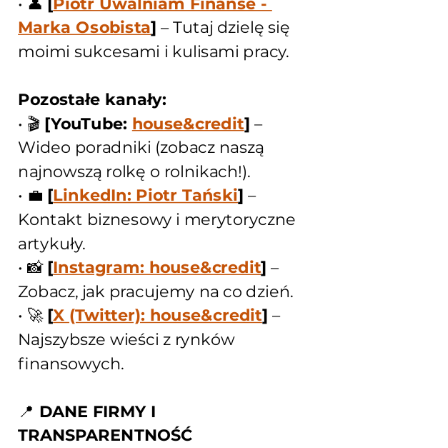
• 👤 
[
Piotr Uwalniam Finanse - 
Marka Osobista
]
 – Tutaj dzielę się 
moimi sukcesami i kulisami pracy.
Pozostałe kanały:
• 🎬 
[YouTube: 
house&credit
]
 – 
Wideo poradniki (zobacz naszą 
najnowszą rolkę o rolnikach!).
• 💼 
[
LinkedIn: Piotr Tański
]
 – 
Kontakt biznesowy i merytoryczne 
artykuły.
• 📸 
[
Instagram: house&credit
]
 – 
Zobacz, jak pracujemy na co dzień.
• 🚀 
[
X (Twitter): house&credit
]
 – 
Najszybsze wieści z rynków 
finansowych.
📍
 DANE FIRMY I 
TRANSPARENTNOŚĆ