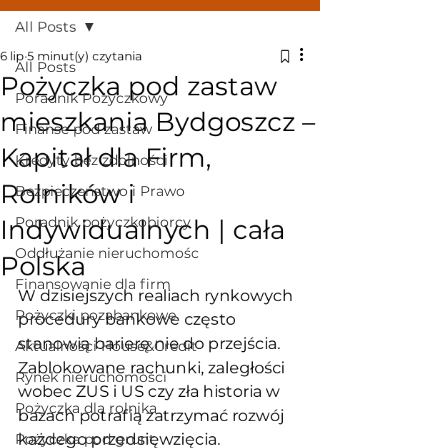
All Posts
6 lip
5 minut(y) czytania
All Posts
Pożyczka pod zastaw
Poradnik Pożyczkowy
mieszkania Bydgoszcz –
Finanse pod zastaw
Kapitał dla Firm,
Kredyty bez zdolności
Rolników i
Bezpieczeństwo i Prawo
Poradnik pożyczkobiorcy
Indywidualnych | cała
Oddłużanie nieruchomośc
Polska
Finansowanie dla firm
W dzisiejszych realiach rynkowych 
Pożyczki pozabankowe
procedury bankowe często 
stanowią barierę nie do przejścia. 
Aktualności House&Credit
Zablokowane rachunki, zaległości 
Rynek nieruchomości
wobec ZUS i US czy zła historia w 
Pożyczka dla rolnika
bazach potrafią zatrzymać rozwój 
Pożyczka pod grunt
każdego przedsięwzięcia. 