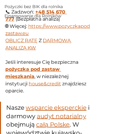
Pożyczki bez BIK dla rolnika
📞 Zadzwoń: 
+48 514 670 
Finansowanie dla Rolników
777
 (Bezpłatna analiza)
🌐 Więcej: 
https://www.pozyczkapod
zastaw.eu
OBLICZ RATĘ
 Z 
DARMOWĄ 
ANALIZĄ KW
Jeśli interesuje Cię bezpieczna 
pożyczka pod zastaw 
mieszkania
, w niezależnej 
instytucji 
house&credit
 znajdziesz 
oparcie.
Nasze 
wsparcie eksperckie
 i 
darmowy 
audyt notarialny
obejmują 
całą Polskę
. W 
województwie kujawsko-