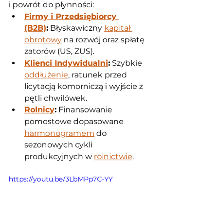
i powrót do płynności:
Firmy i Przedsiębiorcy 
(B2B)
:
 Błyskawiczny 
kapitał 
obrotowy
 na rozwój oraz spłatę 
zatorów (US, ZUS).
Klienci Indywidualni
:
 Szybkie 
oddłużenie
, ratunek przed 
licytacją komorniczą i wyjście z 
pętli chwilówek.
Rolnicy
:
 Finansowanie 
pomostowe dopasowane 
harmonogramem
 do 
sezonowych cykli 
produkcyjnych w 
rolnictwie
.
https://youtu.be/3LbMPp7C-YY