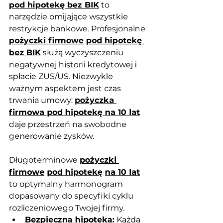
pod hipotekę bez BIK
 to 
narzędzie omijające wszystkie 
restrykcje bankowe. Profesjonalne 
pożyczki firmowe
pod hipotekę 
bez BIK
 służą wyczyszczeniu 
negatywnej historii kredytowej i 
spłacie ZUS/US. Niezwykle 
ważnym aspektem jest czas 
trwania umowy: 
pożyczka 
firmowa pod hipotekę na 10 lat
daje przestrzeń na swobodne 
generowanie zysków. 
Długoterminowe 
pożyczki 
firmowe
pod hipotekę
na 10 lat
to optymalny harmonogram 
dopasowany do specyfiki cyklu 
rozliczeniowego Twojej firmy.
Bezpieczna hipoteka
:
 Każda 