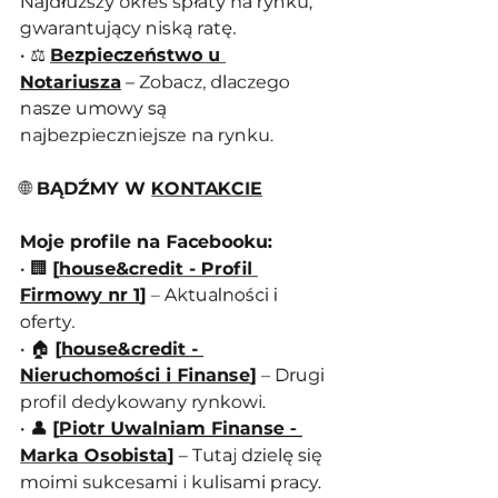
Najdłuższy okres spłaty na rynku, 
gwarantujący niską ratę.
• ⚖️ 
Bezpieczeństwo u 
Notariusza
 – Zobacz, dlaczego 
nasze umowy są 
najbezpieczniejsze na rynku.
🌐
 BĄDŹMY W 
KONTAKCIE
Moje profile na Facebooku:
• 🏢 
[
house&credit - Profil 
Firmowy nr 1
]
 – Aktualności i 
oferty.
• 🏠 
[
house&credit - 
Nieruchomości i Finanse
]
 – Drugi 
profil dedykowany rynkowi.
• 👤 
[
Piotr Uwalniam Finanse - 
Marka Osobista
]
 – Tutaj dzielę się 
moimi sukcesami i kulisami pracy.