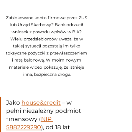
Zablokowane konto firmowe przez ZUS 
lub Urząd Skarbowy? Bank odrzucił 
wniosek z powodu wpisów w BIK? 
Wielu przedsiębiorców uważa, że w 
takiej sytuacji pozostają im tylko 
toksyczne pożyczki z przewłaszczeniem 
i ratą balonową. W moim nowym 
materiale wideo pokazuję, że istnieje 
inna, bezpieczna droga.
Jako 
house&credit
 – w 
pełni niezależny podmiot 
finansowy (
NIP 
5882229290
), od 18 lat 