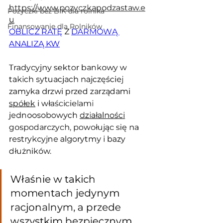
https://www.pozyczkapodzastaw.e
Pożyczki bez BIK dla rolnika
u
Finansowanie dla Rolników
OBLICZ RATĘ
 Z 
DARMOWĄ 
ANALIZĄ KW
Tradycyjny sektor bankowy w 
takich sytuacjach najczęściej 
zamyka drzwi przed zarządami 
spółek
 i właścicielami 
jednoosobowych 
działalności
gospodarczych, powołując się na 
restrykcyjne algorytmy i bazy 
dłużników. 
Właśnie w takich 
momentach jedynym 
racjonalnym, a przede 
wszystkim bezpiecznym 