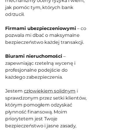
mechanizmy oceny ryzyka i wiem, 
jak pomóc tym, których bank 
odrzucił.
Firmami ubezpieczeniowymi
 – co 
pozwala mi dbać o maksymalne 
bezpieczeństwo każdej transakcji.
Biurami nieruchomości
 – 
zapewniając rzetelną wycenę i 
profesjonalne podejście do 
każdego zabezpieczenia.
Jestem 
człowiekiem solidnym
 i 
sprawdzonym przez setki klientów, 
którym pomogłem odzyskać 
płynność finansową. Moim 
priorytetem jest Twoje 
bezpieczeństwo i jasne zasady, 