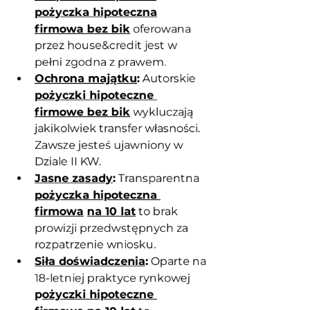
pożyczka hipoteczna
firmowa bez bik
 oferowana 
przez house&credit jest w 
pełni zgodna z prawem.
Ochrona majątku
:
 Autorskie 
pożyczki hipoteczne 
firmowe bez bik
 wykluczają 
jakikolwiek transfer własności. 
Zawsze jesteś ujawniony w 
Dziale II KW.
Jasne zasady
:
 Transparentna 
pożyczka hipoteczna 
firmowa
na 10 lat
 to brak 
prowizji przedwstępnych za 
rozpatrzenie wniosku.
Siła doświadczenia
:
 Oparte na 
18-letniej praktyce rynkowej 
p
ożyczki hipoteczne 