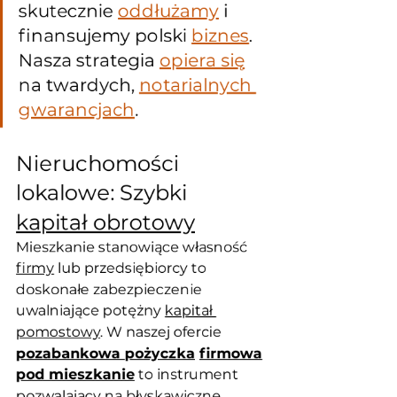
skutecznie 
oddłużamy
 i 
finansujemy polski 
biznes
. 
Nasza strategia 
opiera się
na twardych, 
notarialnych 
gwarancjach
.
Nieruchomości 
lokalowe: Szybki 
kapitał obrotowy
Mieszkanie stanowiące własność 
firmy
 lub przedsiębiorcy to 
doskonałe zabezpieczenie 
uwalniające potężny 
kapitał 
pomostowy
. W naszej ofercie 
pozabankowa pożyczka
firmowa
pod mieszkanie
 to instrument 
pozwalający na błyskawiczne 