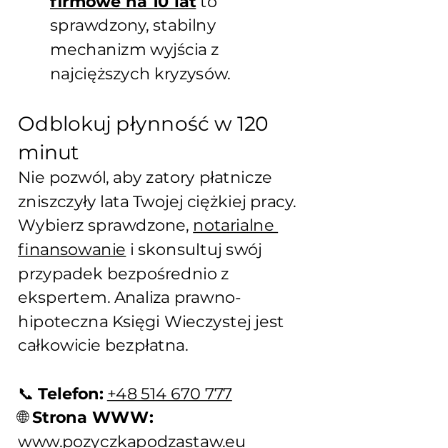
firmowe na 10 lat
 to 
sprawdzony, stabilny 
mechanizm wyjścia z 
najcięższych kryzysów.
Odblokuj płynność w 120 
minut
Nie pozwól, aby zatory płatnicze 
zniszczyły lata Twojej ciężkiej pracy. 
Wybierz sprawdzone, 
notarialne 
finansowanie
 i skonsultuj swój 
przypadek bezpośrednio z 
ekspertem. Analiza prawno-
hipoteczna Księgi Wieczystej jest 
całkowicie bezpłatna.
📞 
Telefon:
+48 514 670 777
🌐 
Strona WWW:
www.pozyczkapodzastaw.eu