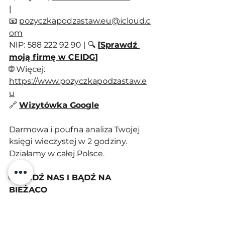
| 
📧 
pozyczkapodzastaw.eu@icloud.c
om
NIP: 588 222 92 90 | 🔍 
[
Sprawdź 
moją firmę w CEIDG
]
🌐 Więcej: 
https://www.pozyczkapodzastaw.e
u
🔗 
Wizytówka Google
Darmowa i poufna analiza Twojej 
księgi wieczystej w 2 godziny. 
Działamy w całej Polsce.
🌐
 ŚLEDŹ NAS I BĄDŹ NA 
BIEŻĄCO
Chcesz wiedzieć, jak uwalniamy 
finanse naszych klientów w czasie 