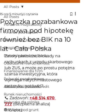
All Posts
15 cze
5 minut(y) czytania
All Posts
Pożyczka pozabankowa
Poradnik Pożyczkowy
firmowa pod hipotekę
Finanse pod zastaw
również bez BIK na 10
Kredyty bez zdolności
lat - Cała Polska
Bezpieczeństwo i Prawo
Poradnik pożyczkobiorcy
Zatory płatnicze, blokady na 
rachunkach z urzędu skarbowego 
Oddłużanie nieruchomośc
lub ZUS, a może po prostu potężna 
Finansowanie dla firm
szansa inwestycyjna, która 
Pożyczki pozabankowe
wymaga natychmiastowego 
zastrzyku gotówki
? 
Aktualności House&Credit
Rynek nieruchomości
📞 Zadzwoń:
+48 514 670 
Pożyczka dla rolnika
777
 (Bezpłatna analiza)
Pożyczka pod grunt
🌐 Więcej: 