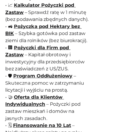
• 📈 
Kalkulator Pożyczki pod 
Zastaw
 – Sprawdź ratę w 1 minutę 
(bez podawania zbędnych danych).
• 🚜 
Pożyczka pod Hektary bez 
BIK
 – Szybka gotówka pod zastaw 
ziemi dla rolników (bez biurokracji).
• 🏢 
Pożyczki dla Firm pod 
Zastaw
 – Kapitał obrotowy i 
inwestycyjny dla przedsiębiorców 
bez zaświadczeń z US/ZUS.
• 🛡️ 
Program Oddłużeniowy
 – 
Skuteczna pomoc w zatrzymaniu 
licytacji i wyjściu na prostą.
• 🤝 
Oferta dla Klientów 
Indywidualnych
 – Pożyczki pod 
zastaw mieszkań i domów na 
jasnych zasadach.
• 🗓️ 
Finansowanie na 10 Lat
 – 