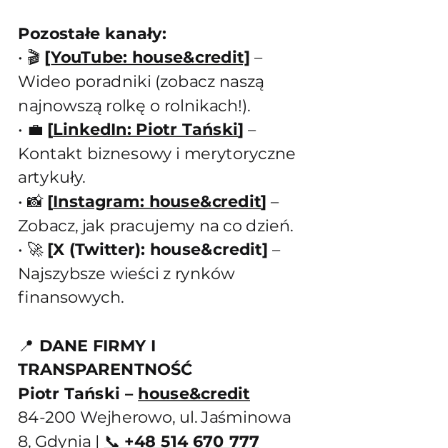
Pozostałe kanały:
• 🎬 
[
YouTube: house&credit]
 – 
Wideo poradniki (zobacz naszą 
najnowszą rolkę o rolnikach!).
• 💼 
[
LinkedIn: Piotr Tański
]
 – 
Kontakt biznesowy i merytoryczne 
artykuły.
• 📸 
[
Instagram: house&credit
]
 – 
Zobacz, jak pracujemy na co dzień.
• 🚀 
[X (Twitter): house&credit]
 – 
Najszybsze wieści z rynków 
finansowych.
📍
 DANE FIRMY I 
TRANSPARENTNOŚĆ
Piotr Tański – 
house&credit
84-200 Wejherowo, ul. Jaśminowa 
8, Gdynia | 
📞 
+48 514 670 777