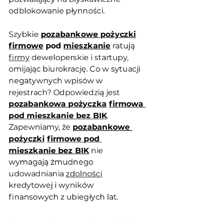
odblokowanie płynności. 
Szybkie 
pozabankowe pożyczki
firmowe
 pod 
mieszkanie
 ratują 
firmy
 deweloperskie i startupy, 
omijając biurokrację. Co w sytuacji 
negatywnych wpisów w 
rejestrach? Odpowiedzią jest 
pozabankowa pożyczka
firmowa 
pod mieszkanie bez BIK
. 
Zapewniamy, że 
pozabankowe 
pożyczki
firmowe pod 
mieszkanie bez BIK
 nie 
wymagają żmudnego 
udowadniania 
zdolności
kredytowej i wyników 
finansowych z ubiegłych lat.