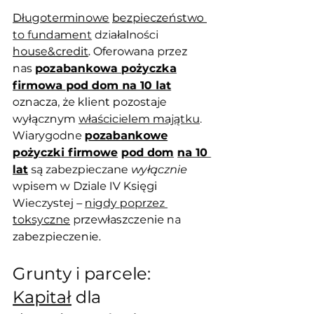
Długoterminowe
bezpieczeństwo 
to fundament
 działalności 
house&credit
. Oferowana przez 
nas 
pozabankowa pożyczka
firmowa pod dom na 10 lat
oznacza, że klient pozostaje 
wyłącznym 
właścicielem majątku
. 
Wiarygodne 
pozabankowe
pożyczki firmowe
pod dom
na 10 
lat
 są zabezpieczane 
wyłącznie
wpisem w Dziale IV Księgi 
Wieczystej – 
nigdy poprzez 
toksyczne
 przewłaszczenie na 
zabezpieczenie.
Grunty i parcele: 
Kapitał
 dla 