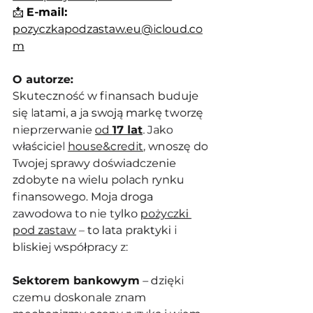
📩 
E-mail:
pozyczkapodzastaw.eu@icloud.co
m
O autorze:
Skuteczność w finansach buduje 
się latami, a ja swoją markę tworzę 
nieprzerwanie 
od 
17 lat
. Jako 
właściciel 
house&credit
, wnoszę do 
Twojej sprawy doświadczenie 
zdobyte na wielu polach rynku 
finansowego. Moja droga 
zawodowa to nie tylko 
pożyczki 
pod zastaw
 – to lata praktyki i 
bliskiej współpracy z:
Sektorem bankowym
 – dzięki 
czemu doskonale znam 