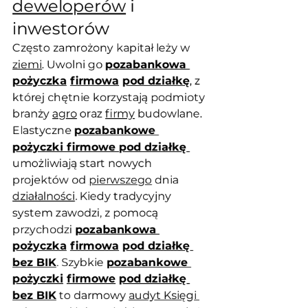
deweloperów
 i 
inwestorów
Często zamrożony kapitał leży w 
ziemi
. Uwolni go 
pozabankowa 
pożyczka
firmowa
pod działkę
, z 
której chętnie korzystają podmioty 
branży 
agro
 oraz 
firmy
 budowlane. 
Elastyczne 
pozabankowe 
pożyczki firmowe pod działkę
umożliwiają start nowych 
projektów od 
pierwszego
 dnia 
działalności
. Kiedy tradycyjny 
system zawodzi, z pomocą 
przychodzi 
pozabankowa 
pożyczka
firmowa
pod działkę 
bez BIK
. Szybkie 
pozabankowe 
pożyczki
firmowe
pod działkę 
bez BIK
 to darmowy 
audyt Księgi 