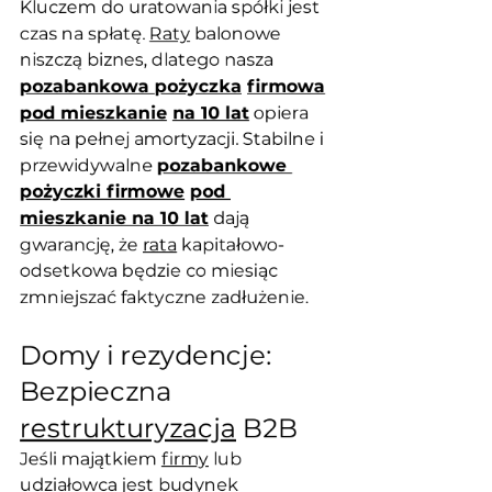
Kluczem do uratowania spółki jest 
czas na spłatę. 
Raty
 balonowe 
niszczą biznes, dlatego nasza 
pozabankowa pożyczka
firmowa
pod mieszkanie
na 10 lat
 opiera 
się na pełnej amortyzacji. Stabilne i 
przewidywalne 
pozabankowe 
pożyczki firmowe
pod 
mieszkanie na 10 lat
 dają 
gwarancję, że 
rata
 kapitałowo-
odsetkowa będzie co miesiąc 
zmniejszać faktyczne zadłużenie.
Domy i rezydencje: 
Bezpieczna 
restrukturyzacja
 B2B
Jeśli majątkiem 
firmy
 lub 
udziałowca jest budynek 