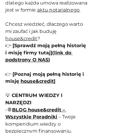
dlatego każda umowa realizowana 
jest w formie 
aktu notarialnego
.
Chcesz wiedzieć, dlaczego warto 
mi zaufać i jak buduję 
house&credit
?
👉 
[Sprawdź moją pełną historię 
i misję firmy tutaj](
link do 
podstrony O NAS
)
👉 
[Poznaj moją pełną historię i 
misję 
house&credit
]
💡
 CENTRUM WIEDZY I 
NARZĘDZI
• 🌐 
BLOG house&credit – 
Wszystkie Poradniki
 – Twoje 
kompendium wiedzy o 
bezpiecznym finansowaniu.