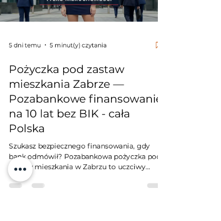
5 dni temu
5 minut(y) czytania
Pożyczka pod zastaw
mieszkania Zabrze —
Pozabankowe finansowanie
na 10 lat bez BIK - cała
Polska
Szukasz bezpiecznego finansowania, gdy
bank odmówił? Pozabankowa pożyczka pod
zastaw mieszkania w Zabrzu to uczciwy
kapitał dla firm, rolników i osób prywatnych.
Jako niezależny inwestor gwarantuję okres
spłaty do 10 lat z pełną amortyzacją, brak
weryfikacji w bazach BIK czy KRD oraz
bezpieczny wpis wyłącznie w Dziale IV Księgi