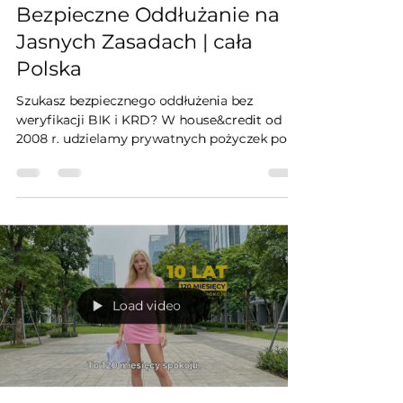
Bezpieczne Oddłużanie na
Jasnych Zasadach | cała
Polska
Szukasz bezpiecznego oddłużenia bez
weryfikacji BIK i KRD? W house&credit od
2008 r. udzielamy prywatnych pożyczek pod
zastaw domu, mieszkania, działki oraz
gruntów rolnych w całej Polsce.
Gwarantujemy pełną amortyzację nawet na
10 lat (zero rat balonowych) i 100% ochrony
majątku – zabezpieczenie wpisujemy
wyłącznie w Dziale IV Księgi Wieczystej.
Omiń procedury bankowe, uzyskaj niezależny
kapitał i odbierz decyzję finansową w 120
Load video
minut.