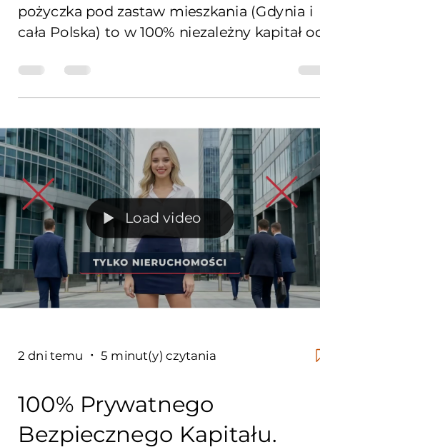
pożyczka pod zastaw mieszkania (Gdynia i
cała Polska) to w 100% niezależny kapitał od
house&credit. Gwarantujemy wpis wyłącznie
w Dziale IV KW, pełną amortyzację do 10 lat i
brak rat balonowych. Nie weryfikujemy BIK.
Akceptujemy domy, mieszkania i działki,
kategorycznie odrzucając zastaw na autach.
Odwiedź pozyczkapodzastaw.eu, skonsultuj
swoją Księgę Wieczystą w 120 minut i
odzyskaj płynność.
Load video
2 dni temu
5 minut(y) czytania
100% Prywatnego
Bezpiecznego Kapitału.