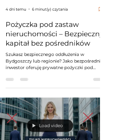
4 dni temu
6 minut(y) czytania
Pożyczka pod zastaw
nieruchomości – Bezpieczny
kapitał bez pośredników
Szukasz bezpiecznego oddłużenia w
Bydgoszczy lub regionie? Jako bezpośredni
inwestor oferuję prywatne pożyczki pod
zastaw nieruchomości bez weryfikacji BIK.
Finansuję firmy, rolników i osoby fizyczne z
okresem spłaty do 10 lat (120 rat) –
gwarantując brak rat balonowych.
Zabezpieczeniem jest twarda nieruchomość,
a Twoim bezpieczeństwem wpis WYŁĄCZNIE
do Działu IV KW. Stosuję kategoryczny zakaz
umów przewłaszczenia! Darmowy audyt i
Load video
decyzja w 120 minut.