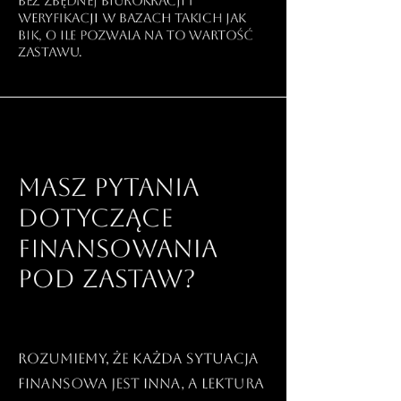
bez zbędnej biurokracji i
weryfikacji w bazach takich jak
BIK, o ile pozwala na to wartość
zastawu.
Masz pytania
dotyczące
finansowania
pod zastaw?
Rozumiemy, że każda sytuacja
finansowa jest inna, a lektura