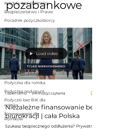
pozabankowe
Kredyty bez zdolności
Bezpieczeństwo i Prawo
Poradnik pożyczkobiorcy
Oddłużanie
nieruchomośc
Finansowanie dla firm
Pożyczki pozabankowe
Load video
Aktualności
House&Credit
Rynek nieruchomości
Pożyczka dla rolnika
Pożyczka pod grunt
1 dzień temu
5 minut(y) czytania
Pożyczki bez BIK dla
rolnika
Niezależne finansowanie bez
Finansowanie dla
biurokracji | cała Polska
Rolników
Szukasz bezpiecznego oddłużenia? Prywatna