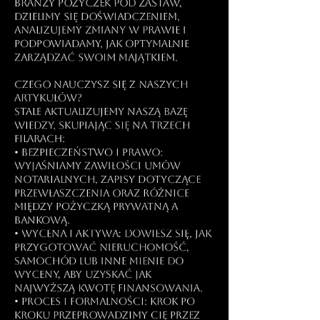
branży pożyczek pod zastaw,
dzielimy się doświadczeniem,
analizujemy zmiany w prawie i
podpowiadamy, jak optymalnie
zarządzać swoim majątkiem.
Czego nauczysz się z naszych
artykułów?
Stale aktualizujemy naszą bazę
wiedzy, skupiając się na trzech
filarach:
• Bezpieczeństwo i Prawo:
Wyjaśniamy zawiłości umów
notarialnych, zapisy dotyczące
przewłaszczenia oraz różnice
między pożyczką prywatną a
bankową.
• Wycena i Aktywa: Dowiesz się, jak
przygotować nieruchomość,
samochód lub inne mienie do
wyceny, aby uzyskać jak
najwyższą kwotę finansowania.
• Proces i Formalności: Krok po
kroku przeprowadzimy Cię przez