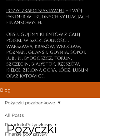
PożyczkaPodZastaw.eu
– Twój
partner w trudnych sytuacjach
finansowych.
Obsługujemy klientów z całej
Polski, w szczególności:
Warszawa, Kraków, Wrocław,
Poznań, Gdańsk, Gdynia, Sopot,
Lublin, Bydgoszcz, Toruń,
Szczecin, Białystok, Rzeszów,
Kielce, Zielona Góra, Łódź, Lublin
oraz Katowice.
Blog
Pożyczki pozabankowe
All Posts
Pożyczki
Poradnik Pożyczkowy
Finanse pod zastaw