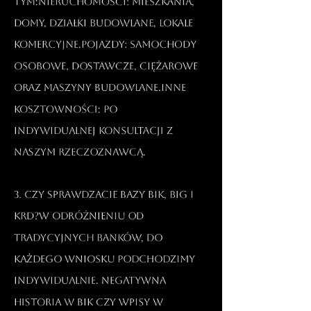
tym:Nieruchomości: mieszkania,
domy, działki budowlane, lokale
komercyjne.Pojazdy: samochody
osobowe, dostawcze, ciężarowe
oraz maszyny budowlane.Inne
kosztowności: po
indywidualnej konsultacji z
naszym rzeczoznawcą.​
3. Czy sprawdzacie bazy BIK, BIG i
KRD?W odróżnieniu od
tradycyjnych banków, do
każdego wniosku podchodzimy
indywidualnie. Negatywna
historia w BIK czy wpisy w